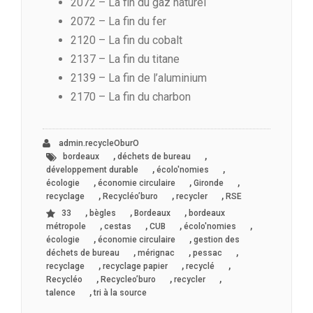
2072 – La fin du gaz naturel
2072 – La fin du fer
2120 – La fin du cobalt
2137 – La fin du titane
2139 – La fin de l’aluminium
2170 – La fin du charbon
admin.recycleOburO
,
,
bordeaux
déchets de bureau
,
,
développement durable
écolo'nomies
,
,
,
écologie
économie circulaire
Gironde
,
,
,
recyclage
Recycléo’buro
recycler
RSE
,
,
,
33
bègles
Bordeaux
bordeaux
,
,
,
,
métropole
cestas
CUB
écolo'nomies
,
,
écologie
économie circulaire
gestion des
,
,
,
déchets de bureau
mérignac
pessac
,
,
,
recyclage
recyclage papier
recyclé
,
,
,
Recycléo
Recycleo’buro
recycler
,
talence
tri à la source