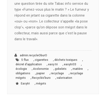
une question tirée du site Tabac info service du
type «Fumez-vous plus le matin ? » Le fumeur y
répond en jetant sa cigarette dans la colonne
«oui» ou «non». Le collecteur s’appelle «la pose
clop’», «parce qu’on dépose son mégot dans le
collecteur, mais aussi parce que c’est la pause
dans le travail».
admin.recycleOburO
,
,
,
5 flux
cigarettes
déchets toxiques
,
,
,
décret d'application
easy tri
easytri33
,
,
,
,
écologie
écolonomie
gobelets
matière
,
,
,
obligations
papier
recyclage
recyclage
,
,
mégots
Recycléo’buro
valorisation
,
Easytri
mégots