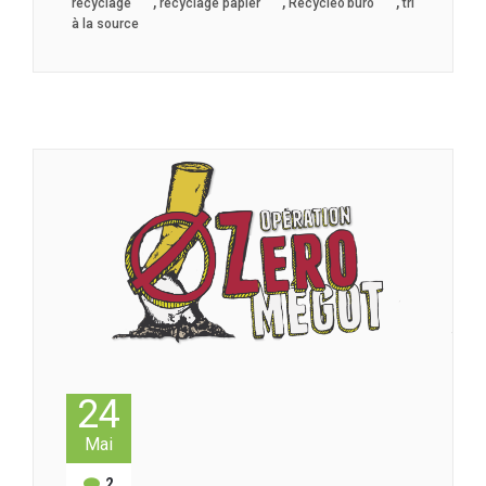
,
,
,
recyclage
recyclage papier
Recycleo’buro
tri
à la source
24
Mai
2