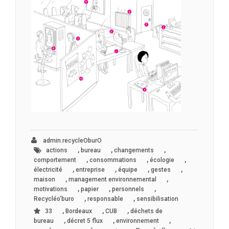
admin.recycleOburO
,
,
,
actions
bureau
changements
,
,
,
comportement
consommations
écologie
,
,
,
,
électricité
entreprise
équipe
gestes
,
,
maison
management environnemental
,
,
,
motivations
papier
personnels
,
,
Recycléo’buro
responsable
sensibilisation
,
,
,
33
Bordeaux
CUB
déchets de
,
,
,
bureau
décret 5 flux
environnement