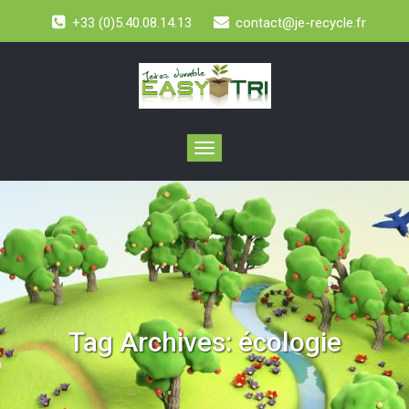
+33 (0)5.40.08.14.13
contact@je-recycle.fr
Toggle
navigation
Tag Archives:
écologie