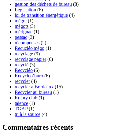
gestion des déchets de bureau
(8)
Législation
(6)
loi de transition énergétique
(4)
mégot
(1)
mégots
(3)
mérignac
(1)
pessac
(3)
récompenses
(2)
Recucléo'mégo
(1)
recyclage
(9)
recyclage papier
(6)
recyclé
(3)
Recycléo
(6)
Recycleo’buro
(6)
recycler
(4)
recycler a Bordeaux
(15)
Recycler au bureau
(1)
Rotary club
(1)
talence
(1)
TGAP
(1)
tri à la source
(4)
Commentaires récents