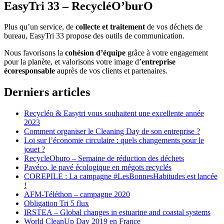
EasyTri 33 – RecycléO’burO
Plus qu’un service, de
collecte et traitement
de vos déchets de
bureau, EasyTri 33 propose des outils de communication.
Nous favorisons la
cohésion d’équipe
grâce à votre engagement
pour la planète, et valorisons votre image d’
entreprise
écoresponsable
auprès de vos clients et partenaires.
Derniers articles
Recycléo & Easytri vous souhaitent une excellente année
2023
Comment organiser le Cleaning Day de son entreprise ?
Loi sur l’économie circulaire : quels changements pour le
jouet ?
RecycleOburo – Semaine de réduction des déchets
Pavéco, le pavé écologique en mégots recyclés
COREPILE : La campagne #LesBonnesHabitudes est lancée
!
AFM-Téléthon – campagne 2020
Obligation Tri 5 flux
IRSTEA – Global changes in estuarine and coastal systems
World CleanUp Day 2019 en France