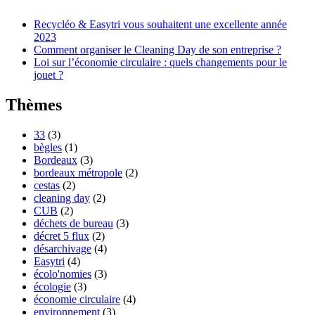
Recycléo & Easytri vous souhaitent une excellente année
2023
Comment organiser le Cleaning Day de son entreprise ?
Loi sur l’économie circulaire : quels changements pour le
jouet ?
Thèmes
33
(3)
bègles
(1)
Bordeaux
(3)
bordeaux métropole
(2)
cestas
(2)
cleaning day
(2)
CUB
(2)
déchets de bureau
(3)
décret 5 flux
(2)
désarchivage
(4)
Easytri
(4)
écolo'nomies
(3)
écologie
(3)
économie circulaire
(4)
environnement
(3)