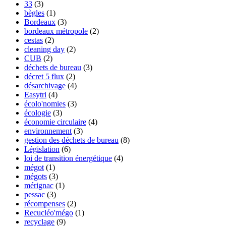
33
(3)
bègles
(1)
Bordeaux
(3)
bordeaux métropole
(2)
cestas
(2)
cleaning day
(2)
CUB
(2)
déchets de bureau
(3)
décret 5 flux
(2)
désarchivage
(4)
Easytri
(4)
écolo'nomies
(3)
écologie
(3)
économie circulaire
(4)
environnement
(3)
gestion des déchets de bureau
(8)
Législation
(6)
loi de transition énergétique
(4)
mégot
(1)
mégots
(3)
mérignac
(1)
pessac
(3)
récompenses
(2)
Recucléo'mégo
(1)
recyclage
(9)