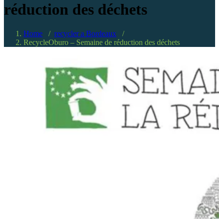
réduction des déchets
Home
/
recycler a Bordeaux
/
RecycleOburo – Semaine de réduction des déchets