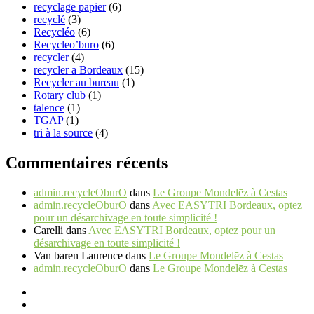
recyclage papier
(6)
recyclé
(3)
Recycléo
(6)
Recycleo’buro
(6)
recycler
(4)
recycler a Bordeaux
(15)
Recycler au bureau
(1)
Rotary club
(1)
talence
(1)
TGAP
(1)
tri à la source
(4)
Commentaires récents
admin.recycleOburO
dans
Le Groupe Mondelēz à Cestas
admin.recycleOburO
dans
Avec EASYTRI Bordeaux, optez
pour un désarchivage en toute simplicité !
Carelli
dans
Avec EASYTRI Bordeaux, optez pour un
désarchivage en toute simplicité !
Van baren Laurence
dans
Le Groupe Mondelēz à Cestas
admin.recycleOburO
dans
Le Groupe Mondelēz à Cestas