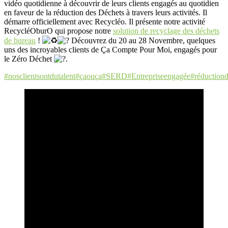
vidéo quotidienne à découvrir de leurs clients engagés au quotidien
en faveur de la réduction des Déchets à travers leurs activités. Il
démarre officiellement avec Recycléo. Il présente notre activité
RecycléOburO qui propose notre
solution de recyclage des déchets
de bureau
!
Découvrez du 20 au 28 Novembre, quelques
uns des incroyables clients de Ça Compte Pour Moi, engagés pour
le Zéro Déchet
.
#nosclientsontdutalent
#çaouça
#SERD
#Entrepriseengagée
#réduction