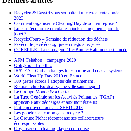
Derniers articles
Recycléo & Easytri vous souhaitent une excellente année
2023
Comment organiser le Cleaning Day de son entreprise ?
Loi sur l’économie circulaire : quels changements pour le
jouet ?
RecycleOburo – Semaine de réduction des déchets
Pavéco, le pavé écologique en mégots recyclés
COREPILE : La campagne #LesBonnesHabitudes est lancée
!
AFM-Téléthon – campagne 2020
Obligation Tri 5 flux
IRSTEA – Global changes in estuarine and coastal systems
World CleanUp Day 2019 en France
100 gestes écolos à adopter dès maintenant !
Rotaract club Bordeaux, une ville sans mégot !
Le Groupe Mondelēz à Cestas
La Taxe Générale sur les Activités Polluantes (TGAP)
applicable aux décharges et aux incinérateurs
Participer avec nous à la SERD 2018
Les gobelets en carton ça se recycle ?
Le Groupe Pichet récompense ses collaborateurs
écoresponsables
Organiser son cleaning day en entreprise