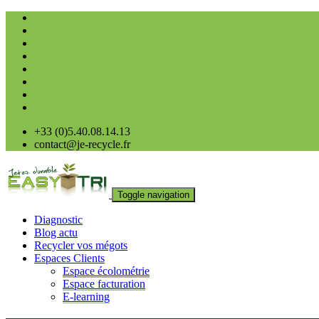
+33 (0)5.40.08.14.13
contact@je-recycle.fr
Toggle navigation
Diagnostic
Blog actu
Recycler vos mégots
Espaces Clients
Espace écolométrie
Espace facturation
E-learning