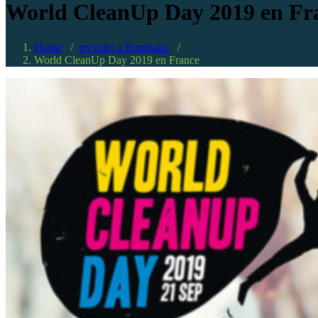
World CleanUp Day 2019 en Fr
Home
/
recycler a Bordeaux
/
World CleanUp Day 2019 en France