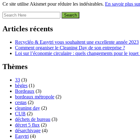
Ce site utilise Akismet pour réduire les indésirables.
En savoir plus su
Articles récents
Recycléo & Easytri vous souhaitent une excellente année 2023
Comment organiser le Cleaning Day de son entreprise ?
Loi sur l’économie circulaire : quels changements pour le jouet 
Thèmes
33
(3)
bègles
(1)
Bordeaux
(3)
bordeaux métropole
(2)
cestas
(2)
cleaning day
(2)
CUB
(2)
déchets de bureau
(3)
décret 5 flux
(2)
désarchivage
(4)
Easytri
(4)