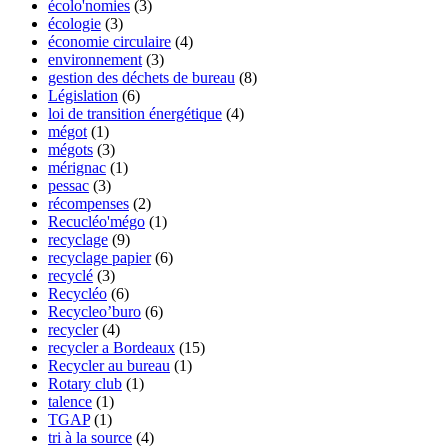
écolo'nomies
(3)
écologie
(3)
économie circulaire
(4)
environnement
(3)
gestion des déchets de bureau
(8)
Législation
(6)
loi de transition énergétique
(4)
mégot
(1)
mégots
(3)
mérignac
(1)
pessac
(3)
récompenses
(2)
Recucléo'mégo
(1)
recyclage
(9)
recyclage papier
(6)
recyclé
(3)
Recycléo
(6)
Recycleo’buro
(6)
recycler
(4)
recycler a Bordeaux
(15)
Recycler au bureau
(1)
Rotary club
(1)
talence
(1)
TGAP
(1)
tri à la source
(4)