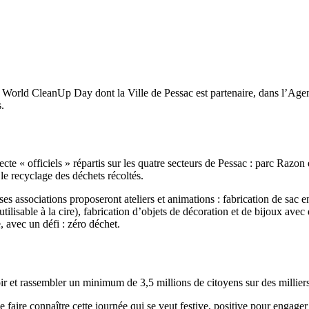
on World CleanUp Day dont la Ville de Pessac est partenaire, dans l’Agen
.
lecte « officiels » répartis sur les quatre secteurs de Pessac : parc Raz
 le recyclage des déchets récoltés.
 associations proposeront ateliers et animations : fabrication de sac en 
tilisable à la cire), fabrication d’objets de décoration et de bijoux av
 avec un défi : zéro déchet.
 rassembler un minimum de 3,5 millions de citoyens sur des milliers de s
e faire connaître cette journée qui se veut festive, positive pour engag