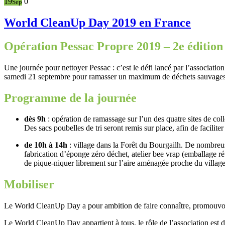
19
0
Sep
World CleanUp Day 2019 en France
Opération Pessac Propre 2019 – 2e édition
Une journée pour nettoyer Pessac : c’est le défi lancé par l’associati
samedi 21 septembre pour ramasser un maximum de déchets sauvages
Programme de la journée
dès 9h
: opération de ramassage sur l’un des quatre sites de col
Des sacs poubelles de tri seront remis sur place, afin de faciliter
de 10h à 14h
: village dans la Forêt du Bourgailh. De nombreuses
fabrication d’éponge zéro déchet, atelier bee vrap (emballage réu
de pique-niquer librement sur l’aire aménagée proche du village,
Mobiliser
Le World CleanUp Day a pour ambition de faire connaître, promouvoir et
Le World CleanUp Day appartient à tous, le rôle de l’association est d