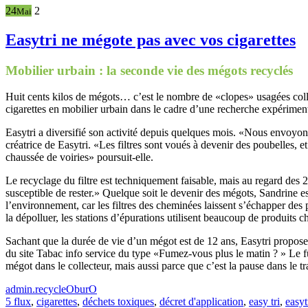
24
2
Mai
Easytri ne mégote pas avec vos cigarettes
Mobilier urbain : la seconde vie des mégots recyclés
Huit cents kilos de mégots… c’est le nombre de «clopes» usagées collec
cigarettes en mobilier urbain dans le cadre d’une recherche expériment
Easytri a diversifié son activité depuis quelques mois. «Nous envoyons 
créatrice de Easytri. «Les filtres sont voués à devenir des poubelles, e
chaussée de voiries» poursuit-elle.
Le recyclage du filtre est techniquement faisable, mais au regard des
susceptible de rester.» Quelque soit le devenir des mégots, Sandrine e
l’environnement, car les filtres des cheminées laissent s’échapper des
la dépolluer, les stations d’épurations utilisent beaucoup de produits
Sachant que la durée de vie d’un mégot est de 12 ans, Easytri propose
du site Tabac info service du type «Fumez-vous plus le matin ? » Le f
mégot dans le collecteur, mais aussi parce que c’est la pause dans le tr
admin.recycleOburO
5 flux
,
cigarettes
,
déchets toxiques
,
décret d'application
,
easy tri
,
easyt