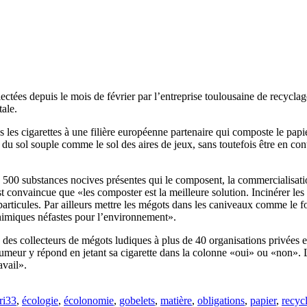
tées depuis le mois de février par l’entreprise toulousaine de recyclage
ale.
les cigarettes à une filière européenne partenaire qui composte le papier
t du sol souple comme le sol des aires de jeux, sans toutefois être en con
 2 500 substances nocives présentes qui le composent, la commercialisat
st convaincue que «les composter est la meilleure solution. Incinérer l
 particules. Par ailleurs mettre les mégots dans les caniveaux comme le
 chimiques néfastes pour l’environnement».
 des collecteurs de mégots ludiques à plus de 40 organisations privées
umeur y répond en jetant sa cigarette dans la colonne «oui» ou «non». 
avail».
ri33
,
écologie
,
écolonomie
,
gobelets
,
matière
,
obligations
,
papier
,
recyc