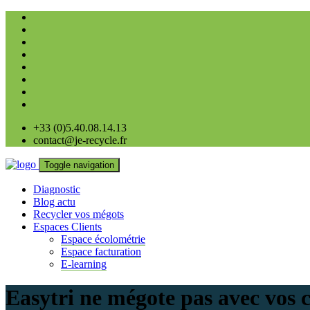
+33 (0)5.40.08.14.13
contact@je-recycle.fr
Toggle navigation
Diagnostic
Blog actu
Recycler vos mégots
Espaces Clients
Espace écolométrie
Espace facturation
E-learning
Easytri ne mégote pas avec vos c