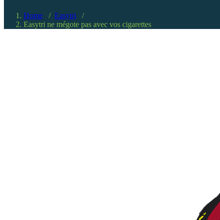
Home
/
Easytri
/
Easytri ne mégote pas avec vos cigarettes