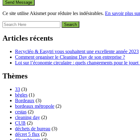
Ce site utilise Akismet pour réduire les indésirables.
En savoir plus su
Articles récents
Recycléo & Easytri vous souhaitent une excellente année 2023
Comment organiser le Cleaning Day de son entreprise ?
Loi sur l’économie circulaire : quels changements pour le jouet 
Thèmes
33
(3)
bègles
(1)
Bordeaux
(3)
bordeaux métropole
(2)
cestas
(2)
cleaning day
(2)
CUB
(2)
déchets de bureau
(3)
décret 5 flux
(2)
désarchivage
(4)