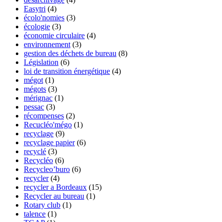
Easytri
(4)
écolo'nomies
(3)
écologie
(3)
économie circulaire
(4)
environnement
(3)
gestion des déchets de bureau
(8)
Législation
(6)
loi de transition énergétique
(4)
mégot
(1)
mégots
(3)
mérignac
(1)
pessac
(3)
récompenses
(2)
Recucléo'mégo
(1)
recyclage
(9)
recyclage papier
(6)
recyclé
(3)
Recycléo
(6)
Recycleo’buro
(6)
recycler
(4)
recycler a Bordeaux
(15)
Recycler au bureau
(1)
Rotary club
(1)
talence
(1)