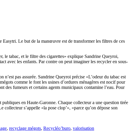
 Easytri. Le but de la manœuvre est de transformer les filtres de ces
, le tabac, et le filtre des cigarettes» explique Sandrine Queyroi,
tact avec les enfants. Par contre on peut imaginer les recycler en sous-
ion n’est pas assurée. Sandrine Queyroi précise «L’odeur du tabac est
es mégots comme le font les usines d’ordures ménagères est nocif pour
 font des fumeurs et certains agents municipaux contamine l’eau. Pour
 et publiques en Haute-Garonne. Chaque collecteur a une question tirée
Le collecteur s’appelle «la pose clop’», «parce qu’on dépose son
lage
,
recyclage mégots
,
Recycléo’buro
,
valorisation