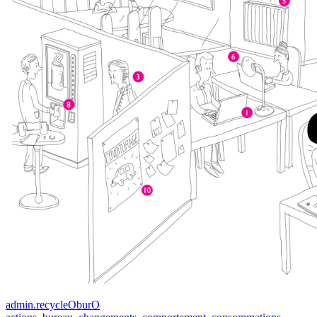
admin.recycleOburO