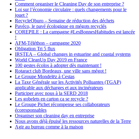
Comment organiser le Cleaning Day de son entreprise ?
Loi sur l’économie circulaire : quels changements pour le
jouet ?
RecycleOburo – Semaine de réduction des déchets
Pavéco, le pavé écologique en mégots recyclés
COREPILE : La campagne #LesBonnesHabitudes est lancée
!
AFM-Téléthon – campagne 2020
Obligation Tri 5 flux
IRSTEA – Global changes in estuarine and coastal systems
World CleanUp Day 2019 en France
100 gestes écolos à adopter dès maintenant !
Rotaract club Bordeaux, une ville sans mégot !
Le Groupe Mondelēz à Cestas
La Taxe Générale sur les Activités Polluantes (TGAP)
applicable aux décharges et aux incinérateurs
Participer avec nous à la SERD 2018
Les gobelets en carton ça se recycle ?
Le Groupe Pichet récompense ses collaborateurs
écoresponsables
Organiser son cleaning day en entreprise
Nous avons déjà épuisé les ressources naturelles de la Terre
Agir au bureau comme à la maison