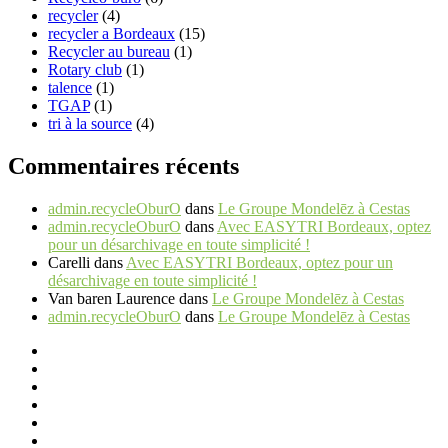
recycler
(4)
recycler a Bordeaux
(15)
Recycler au bureau
(1)
Rotary club
(1)
talence
(1)
TGAP
(1)
tri à la source
(4)
Commentaires récents
admin.recycleOburO
dans
Le Groupe Mondelēz à Cestas
admin.recycleOburO
dans
Avec EASYTRI Bordeaux, optez
pour un désarchivage en toute simplicité !
Carelli
dans
Avec EASYTRI Bordeaux, optez pour un
désarchivage en toute simplicité !
Van baren Laurence
dans
Le Groupe Mondelēz à Cestas
admin.recycleOburO
dans
Le Groupe Mondelēz à Cestas