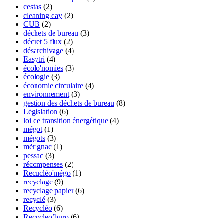
cestas
(2)
cleaning day
(2)
CUB
(2)
déchets de bureau
(3)
décret 5 flux
(2)
désarchivage
(4)
Easytri
(4)
écolo'nomies
(3)
écologie
(3)
économie circulaire
(4)
environnement
(3)
gestion des déchets de bureau
(8)
Législation
(6)
loi de transition énergétique
(4)
mégot
(1)
mégots
(3)
mérignac
(1)
pessac
(3)
récompenses
(2)
Recucléo'mégo
(1)
recyclage
(9)
recyclage papier
(6)
recyclé
(3)
Recycléo
(6)
Recycleo’buro
(6)