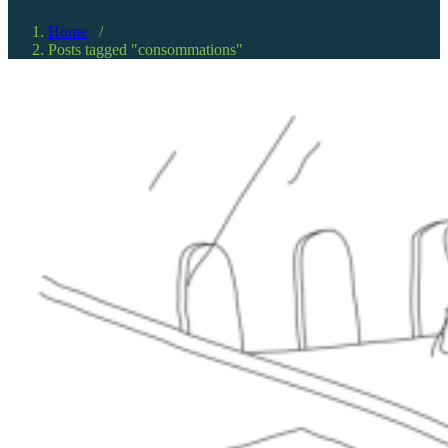
Home
/
Posts tagged "consommations"