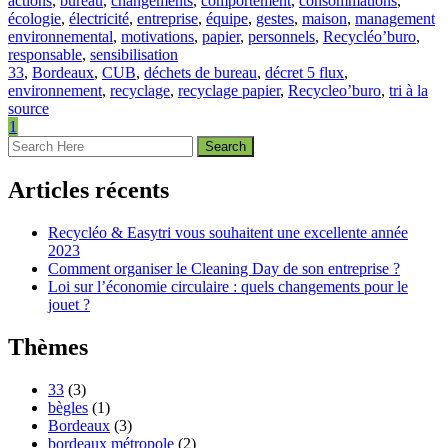
actions
,
bureau
,
changements
,
comportement
,
consommations
,
écologie
,
électricité
,
entreprise
,
équipe
,
gestes
,
maison
,
management
environnemental
,
motivations
,
papier
,
personnels
,
Recycléo’buro
,
responsable
,
sensibilisation
33
,
Bordeaux
,
CUB
,
déchets de bureau
,
décret 5 flux
,
environnement
,
recyclage
,
recyclage papier
,
Recycleo’buro
,
tri à la
source
1
Articles récents
Recycléo & Easytri vous souhaitent une excellente année
2023
Comment organiser le Cleaning Day de son entreprise ?
Loi sur l’économie circulaire : quels changements pour le
jouet ?
Thèmes
33
(3)
bègles
(1)
Bordeaux
(3)
bordeaux métropole
(2)