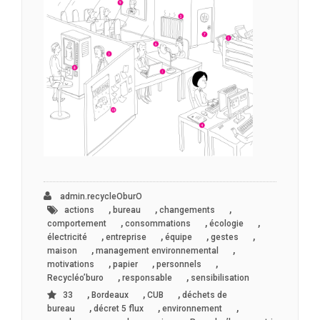
admin.recycleOburO
,
,
,
actions
bureau
changements
,
,
,
comportement
consommations
écologie
,
,
,
,
électricité
entreprise
équipe
gestes
,
,
maison
management environnemental
,
,
,
motivations
papier
personnels
,
,
Recycléo’buro
responsable
sensibilisation
,
,
,
33
Bordeaux
CUB
déchets de
,
,
,
bureau
décret 5 flux
environnement