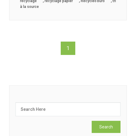
,
,
,
recyclage
recyclage papier
Recycleo’buro
tri
à la source
1