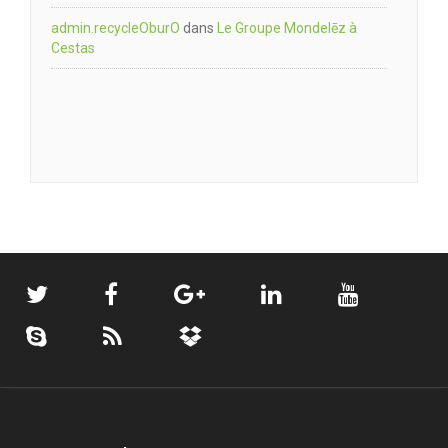
admin.recycleOburO
dans
Le Groupe Mondelēz à
Cestas