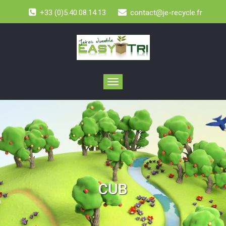
+33 (0)5.40.08.14.13
contact@je-recycle.fr
Toggle
navigation
CUB