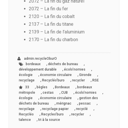
2072 – La fin du gaz naturel
2072 – La fin du fer
2120 – La fin du cobalt
2137 – La fin du titane
2139 – La fin de l’aluminium
2170 – La fin du charbon
admin.recycleOburO
,
,
bordeaux
déchets de bureau
,
,
développement durable
écolo'nomies
,
,
,
écologie
économie circulaire
Gironde
,
,
,
recyclage
Recycléo’buro
recycler
RSE
,
,
,
33
bègles
Bordeaux
bordeaux
,
,
,
,
métropole
cestas
CUB
écolo'nomies
,
,
écologie
économie circulaire
gestion des
,
,
,
déchets de bureau
mérignac
pessac
,
,
,
recyclage
recyclage papier
recyclé
,
,
,
Recycléo
Recycleo’buro
recycler
,
talence
tri à la source