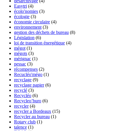
désarchivage
(4)
Easytri
(4)
écolo'nomies
(3)
écologie
(3)
économie circulaire
(4)
environnement
(3)
gestion des déchets de bureau
(8)
Législation
(6)
loi de transition énergétique
(4)
mégot
(1)
mégots
(3)
mérignac
(1)
pessac
(3)
récompenses
(2)
Recucléo'mégo
(1)
recyclage
(9)
recyclage papier
(6)
recyclé
(3)
Recycléo
(6)
Recycleo’buro
(6)
recycler
(4)
recycler a Bordeaux
(15)
Recycler au bureau
(1)
Rotary club
(1)
talence
(1)