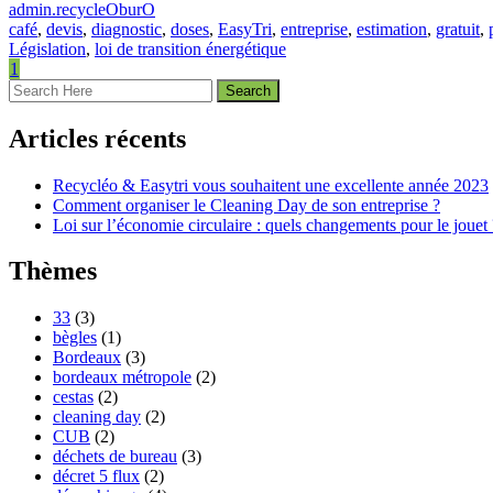
admin.recycleOburO
café
,
devis
,
diagnostic
,
doses
,
EasyTri
,
entreprise
,
estimation
,
gratuit
,
Législation
,
loi de transition énergétique
1
Articles récents
Recycléo & Easytri vous souhaitent une excellente année 2023
Comment organiser le Cleaning Day de son entreprise ?
Loi sur l’économie circulaire : quels changements pour le jouet 
Thèmes
33
(3)
bègles
(1)
Bordeaux
(3)
bordeaux métropole
(2)
cestas
(2)
cleaning day
(2)
CUB
(2)
déchets de bureau
(3)
décret 5 flux
(2)