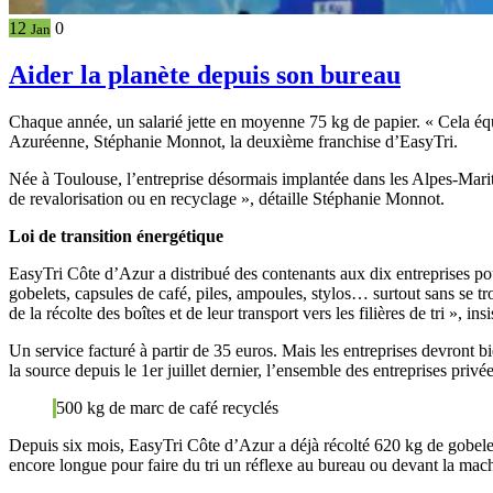
12
0
Jan
Aider la planète depuis son bureau
Chaque année, un salarié jette en moyenne 75 kg de papier. « Cela équi
Azuréenne, Stéphanie Monnot, la deuxième franchise d’EasyTri.
Née à Toulouse, l’entreprise désormais implantée dans les Alpes-Maritim
de revalorisation ou en recyclage », détaille Stéphanie Monnot.
Loi de transition énergétique
EasyTri Côte d’Azur a distribué des contenants aux dix entreprises pour
gobelets, capsules de café, piles, ampoules, stylos… surtout sans se tr
de la récolte des boîtes et de leur transport vers les filières de tri », in
Un service facturé à partir de 35 euros. Mais les entreprises devront bi
la source depuis le 1er juillet dernier, l’ensemble des entreprises priv
500 kg de marc de café recyclés
Depuis six mois, EasyTri Côte d’Azur a déjà récolté 620 kg de gobelet
encore longue pour faire du tri un réflexe au bureau ou devant la mach