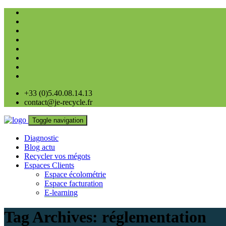
+33 (0)5.40.08.14.13
contact@je-recycle.fr
Toggle navigation
Diagnostic
Blog actu
Recycler vos mégots
Espaces Clients
Espace écolométrie
Espace facturation
E-learning
Tag Archives:
réglementation