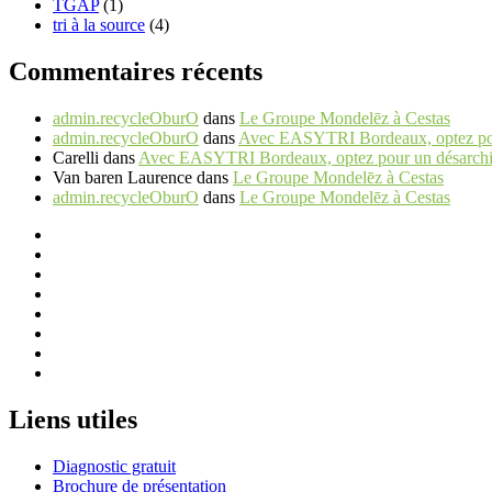
TGAP
(1)
tri à la source
(4)
Commentaires récents
admin.recycleOburO
dans
Le Groupe Mondelēz à Cestas
admin.recycleOburO
dans
Avec EASYTRI Bordeaux, optez pour 
Carelli
dans
Avec EASYTRI Bordeaux, optez pour un désarchiva
Van baren Laurence
dans
Le Groupe Mondelēz à Cestas
admin.recycleOburO
dans
Le Groupe Mondelēz à Cestas
Liens utiles
Diagnostic gratuit
Brochure de présentation