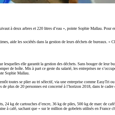
vaut à deux arbres et 220 litres d’eau », pointe Sophie Mallau. Pour en
es, aide les sociétés dans la gestion de leurs déchets de bureaux. « Chaq
 lesquelles elle garantit la gestion des déchets. Sans bouger de leur bure
omper de boîte. Mis à part ce geste du salarié, les entreprises ne s’occu
siste Sophie Mallau.
entôt toutes se plier au tri sélectif, via une entreprise comme EasyTri ou
ées de plus de 20 personnes est concerné à l’horizon 2018, dans le cadre d
s, 24 kg de cartouches d’encre, 36 kg de piles, 500 kg de marc de café e
ine à café, sachant que « sur le million de gobelets utilisés en France 