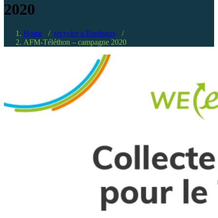
2020
Home
/
recycler a Bordeaux
/
AFM-Téléthon – campagne 2020