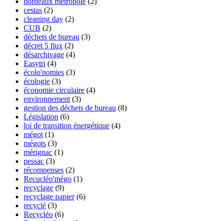
bordeaux métropole
(2)
cestas
(2)
cleaning day
(2)
CUB
(2)
déchets de bureau
(3)
décret 5 flux
(2)
désarchivage
(4)
Easytri
(4)
écolo'nomies
(3)
écologie
(3)
économie circulaire
(4)
environnement
(3)
gestion des déchets de bureau
(8)
Législation
(6)
loi de transition énergétique
(4)
mégot
(1)
mégots
(3)
mérignac
(1)
pessac
(3)
récompenses
(2)
Recucléo'mégo
(1)
recyclage
(9)
recyclage papier
(6)
recyclé
(3)
Recycléo
(6)