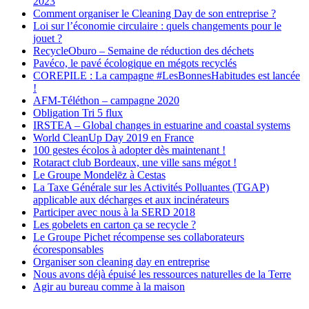
2023
Comment organiser le Cleaning Day de son entreprise ?
Loi sur l’économie circulaire : quels changements pour le
jouet ?
RecycleOburo – Semaine de réduction des déchets
Pavéco, le pavé écologique en mégots recyclés
COREPILE : La campagne #LesBonnesHabitudes est lancée
!
AFM-Téléthon – campagne 2020
Obligation Tri 5 flux
IRSTEA – Global changes in estuarine and coastal systems
World CleanUp Day 2019 en France
100 gestes écolos à adopter dès maintenant !
Rotaract club Bordeaux, une ville sans mégot !
Le Groupe Mondelēz à Cestas
La Taxe Générale sur les Activités Polluantes (TGAP)
applicable aux décharges et aux incinérateurs
Participer avec nous à la SERD 2018
Les gobelets en carton ça se recycle ?
Le Groupe Pichet récompense ses collaborateurs
écoresponsables
Organiser son cleaning day en entreprise
Nous avons déjà épuisé les ressources naturelles de la Terre
Agir au bureau comme à la maison