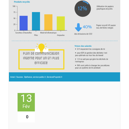
13
Fév
0