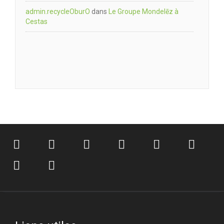
admin.recycleOburO
dans
Le Groupe Mondelēz à
Cestas