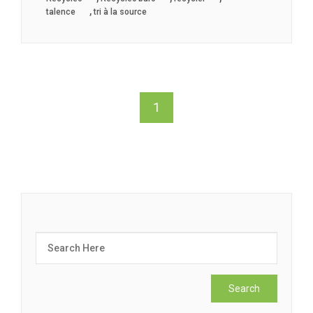
,
talence
tri à la source
1