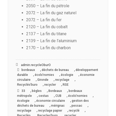
2050 – La fin du pétrole
2072 – La fin du gaz naturel
2072 – La fin du fer
2120 – La fin du cobalt
2137 – La fin du titane
2139 – La fin de l’aluminium
2170 – La fin du charbon
admin.recycleOburO
,
,
bordeaux
déchets de bureau
développement
,
,
,
durable
écolo'nomies
écologie
économie
,
,
,
circulaire
Gironde
recyclage
,
,
Recycléo’buro
recycler
RSE
,
,
,
33
bègles
Bordeaux
bordeaux
,
,
,
,
métropole
cestas
CUB
écolo'nomies
,
,
écologie
économie circulaire
gestion des
,
,
,
déchets de bureau
mérignac
pessac
,
,
,
recyclage
recyclage papier
recyclé
,
,
,
Recycléo
Recycleo’buro
recycler