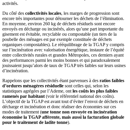
activités.
Du côté des
collectivités locales
, les marges de progression sont
encore très importantes pour détourner les déchets de l’élimination.
En moyenne, environ 260 kg de déchets résiduels sont encore
envoyés en décharge ou incinérés, alors qu’une part importante du
gisement est évitable, recyclable ou compostable (un tiers de la
poubelle des ménages est par exemple constituée de déchets
organiques compostables). Le rééquilibrage de la TGAP y compris
sur l’incinération avec valorisation énergétique, instaure de l’équité
entre collectivités rurales et grandes Métropoles, ces derniers ayant
des performances parmi les moins bonnes et qui paradoxalement
jouissaient jusqu’alors de taux de TGAP très faibles sur leurs usines
d’incinération.
Rappelons que les collectivités étant parvenues à des
ratios faibles
d’ordures ménagères résiduelle
sont celles qui, selon les
statistiques agrégées par l’Ademe, ont
les coûts les plus faibles
ramenés par habitant
(voir le référentiel national des coûts).
L’objectif de la TGAP est avant tout d’éviter l’envoi de déchets en
décharge et incinération et donc réaliser des économies sur ces
modes de traitement (
une tonne non envoyée en incinération
économise la TGAP afférente, mais aussi la facturation globale
pour le traitement de ladite tonne
).