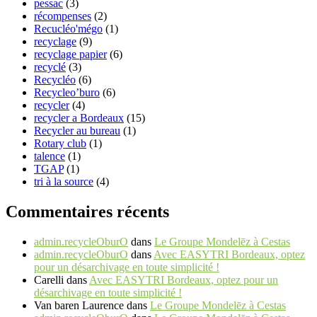
pessac
(3)
récompenses
(2)
Recucléo'mégo
(1)
recyclage
(9)
recyclage papier
(6)
recyclé
(3)
Recycléo
(6)
Recycleo’buro
(6)
recycler
(4)
recycler a Bordeaux
(15)
Recycler au bureau
(1)
Rotary club
(1)
talence
(1)
TGAP
(1)
tri à la source
(4)
Commentaires récents
admin.recycleOburO
dans
Le Groupe Mondelēz à Cestas
admin.recycleOburO
dans
Avec EASYTRI Bordeaux, optez
pour un désarchivage en toute simplicité !
Carelli
dans
Avec EASYTRI Bordeaux, optez pour un
désarchivage en toute simplicité !
Van baren Laurence
dans
Le Groupe Mondelēz à Cestas