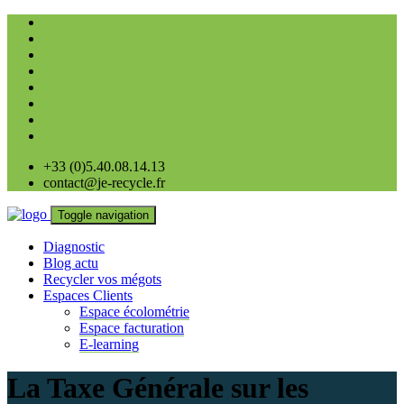
+33 (0)5.40.08.14.13
contact@je-recycle.fr
Toggle navigation
Diagnostic
Blog actu
Recycler vos mégots
Espaces Clients
Espace écolométrie
Espace facturation
E-learning
La Taxe Générale sur les