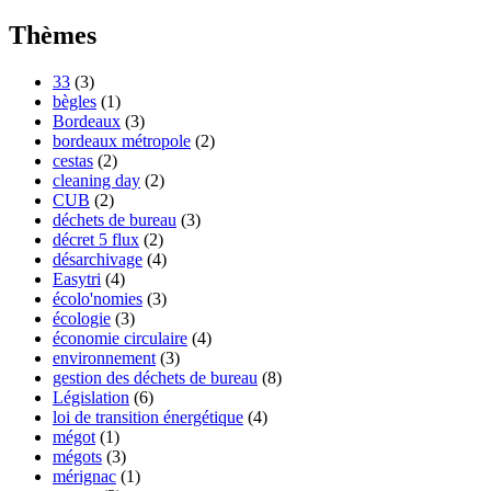
Thèmes
33
(3)
bègles
(1)
Bordeaux
(3)
bordeaux métropole
(2)
cestas
(2)
cleaning day
(2)
CUB
(2)
déchets de bureau
(3)
décret 5 flux
(2)
désarchivage
(4)
Easytri
(4)
écolo'nomies
(3)
écologie
(3)
économie circulaire
(4)
environnement
(3)
gestion des déchets de bureau
(8)
Législation
(6)
loi de transition énergétique
(4)
mégot
(1)
mégots
(3)
mérignac
(1)