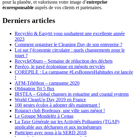
pour la planète, et valorisons votre image d’
entreprise
écoresponsable
auprès de vos clients et partenaires.
Derniers articles
Recycléo & Easytri vous souhaitent une excellente année
2023
Comment organiser le Cleaning Day de son entreprise ?
Loi sur l’économie circulaire : quels changements pour le
jouet ?
RecycleOburo – Semaine de réduction des déchets
Pavéco, le pavé écologique en mégots recyclés
COREPILE : La campagne #LesBonnesHabitudes est lancée
!
AFM-Téléthon – campagne 2020
Obligation Tri 5 flux
IRSTEA – Global changes in estuarine and coastal systems
World CleanUp Day 2019 en France
100 gestes écolos à adopter dès maintenant !
Rotaract club Bordeaux, une ville sans mégot !
Le Groupe Mondelēz à Cestas
La Taxe Générale sur les Activités Polluantes (TGAP)
applicable aux décharges et aux incinérateurs
Participer avec nous à la SERD 2018