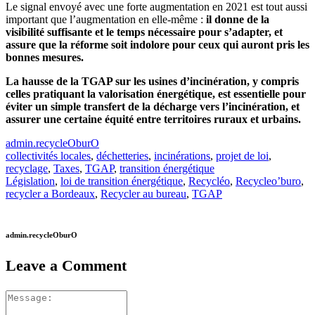
Le signal envoyé avec une forte augmentation en 2021 est tout aussi
important que l’augmentation en elle-même :
il donne de la
visibilité suffisante et le temps nécessaire pour s’adapter, et
assure que la réforme soit indolore pour ceux qui auront pris les
bonnes mesures.
La hausse de la TGAP sur les usines d’incinération, y compris
celles pratiquant la valorisation énergétique, est essentielle pour
éviter un simple transfert de la décharge vers l’incinération, et
assurer une certaine équité entre territoires ruraux et urbains.
admin.recycleOburO
collectivités locales
,
déchetteries
,
incinérations
,
projet de loi
,
recyclage
,
Taxes
,
TGAP
,
transition énergétique
Législation
,
loi de transition énergétique
,
Recycléo
,
Recycleo’buro
,
recycler a Bordeaux
,
Recycler au bureau
,
TGAP
admin.recycleOburO
Leave a Comment