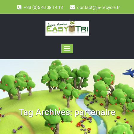
+33 (0)5.40.08.14.13
contact@je-recycle.fr
Toggle
navigation
Tag Archives:
partenaire