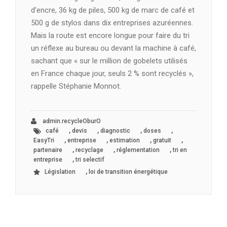
d’encre, 36 kg de piles, 500 kg de marc de café et
500 g de stylos dans dix entreprises azuréennes.
Mais la route est encore longue pour faire du tri
un réflexe au bureau ou devant la machine à café,
sachant que « sur le million de gobelets utilisés
en France chaque jour, seuls 2 % sont recyclés »,
rappelle Stéphanie Monnot.
admin.recycleOburO
,
,
,
,
café
devis
diagnostic
doses
,
,
,
,
EasyTri
entreprise
estimation
gratuit
,
,
,
partenaire
recyclage
réglementation
tri en
,
entreprise
tri selectif
,
Législation
loi de transition énergétique