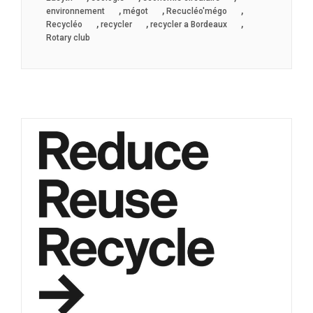
,
,
,
environnement
mégot
Recucléo'mégo
,
,
,
Recycléo
recycler
recycler a Bordeaux
Rotary club