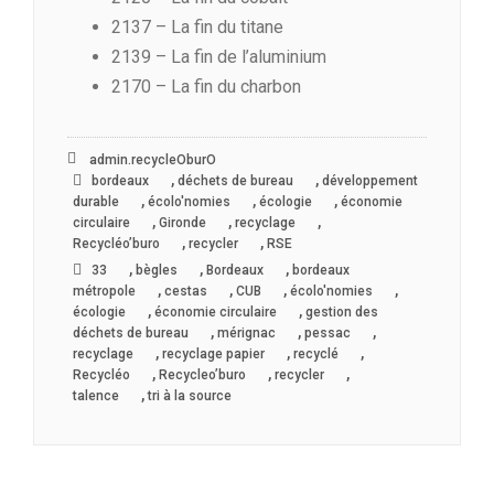
2137 – La fin du titane
2139 – La fin de l’aluminium
2170 – La fin du charbon
admin.recycleOburO
,
,
bordeaux
déchets de bureau
développement
,
,
,
durable
écolo'nomies
écologie
économie
,
,
,
circulaire
Gironde
recyclage
,
,
Recycléo’buro
recycler
RSE
,
,
,
33
bègles
Bordeaux
bordeaux
,
,
,
,
métropole
cestas
CUB
écolo'nomies
,
,
écologie
économie circulaire
gestion des
,
,
,
déchets de bureau
mérignac
pessac
,
,
,
recyclage
recyclage papier
recyclé
,
,
,
Recycléo
Recycleo’buro
recycler
,
talence
tri à la source