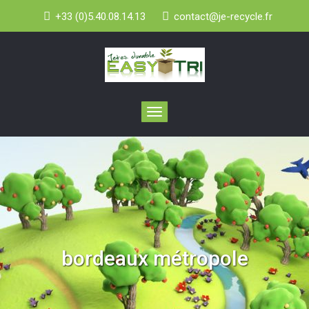
+33 (0)5.40.08.14.13
contact@je-recycle.fr
Toggle
navigation
bordeaux métropole