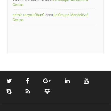
Cestas
admin.recycleOburO
dans
Le Groupe Mondelēz à
Cestas