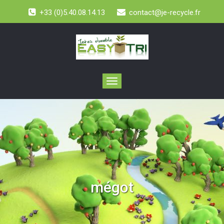
+33 (0)5.40.08.14.13
contact@je-recycle.fr
Toggle
navigation
mégot