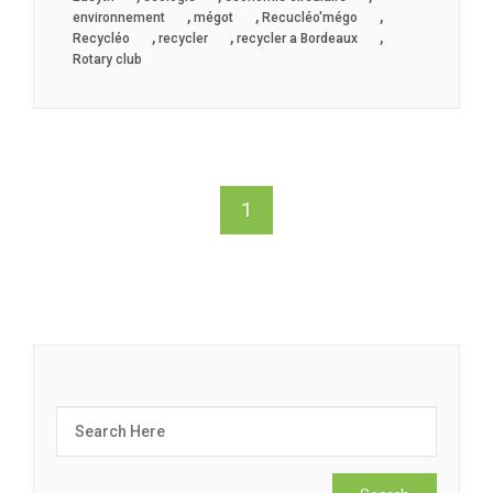
,
,
,
environnement
mégot
Recucléo'mégo
,
,
,
Recycléo
recycler
recycler a Bordeaux
Rotary club
1