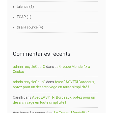
talence
(1)
TGAP
(1)
tri à la source
(4)
Commentaires récents
admin.recycleOburO
dans
Le Groupe Mondelēz à
Cestas
admin.recycleOburO
dans
Avec EASYTRI Bordeaux,
optez pour un désarchivage en toute simplicité !
Carelli
dans
Avec EASYTRI Bordeaux, optez pour un
désarchivage en toute simplicité !
Van baren Laurence
dans
Le Groupe Mondelēz à