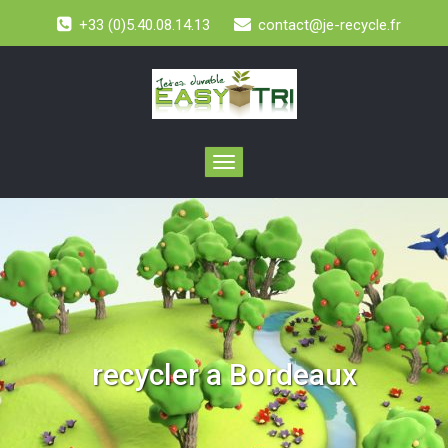
+33 (0)5.40.08.14.13
contact@je-recycle.fr
Toggle
navigation
recycler a Bordeaux