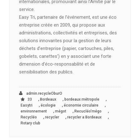
internationales, promouvant ainsi l’Amitié par le
service.
Easy Tri, partenaire de l’événement, est une éco
entreprise créée en 2009, qui propose aux
administrations, collectivités et entreprises, des
solutions innovantes pour la gestion de leurs
déchets d’entreprise (papier, cartouches, piles,
gobelets, canettes’) en y associant une forte
dimension d’éco-responsabilité et de
sensibilisation des publics.
admin.recycleOburO
,
,
,
33
Bordeaux
bordeaux métropole
,
,
,
Easytri
écologie
économie circulaire
,
,
,
environnement
mégot
Recucléo'mégo
,
,
,
Recycléo
recycler
recycler a Bordeaux
Rotary club