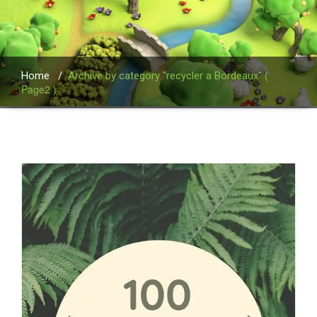
(
Home
/
Archive by category "recycler a Bordeaux"
Page2 )