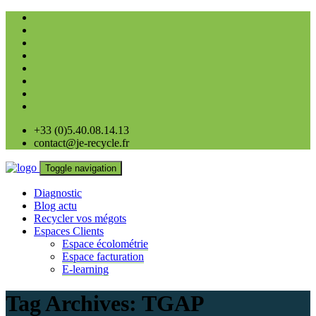
+33 (0)5.40.08.14.13
contact@je-recycle.fr
Toggle navigation
Diagnostic
Blog actu
Recycler vos mégots
Espaces Clients
Espace écolométrie
Espace facturation
E-learning
Tag Archives:
TGAP