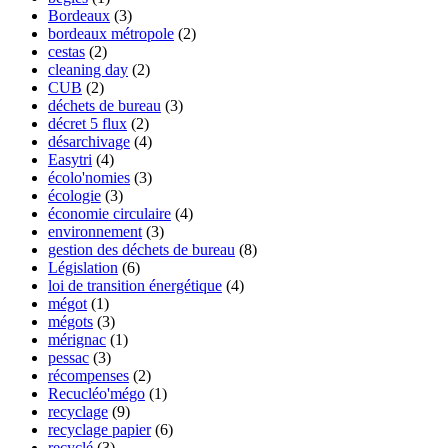
Bordeaux
(3)
bordeaux métropole
(2)
cestas
(2)
cleaning day
(2)
CUB
(2)
déchets de bureau
(3)
décret 5 flux
(2)
désarchivage
(4)
Easytri
(4)
écolo'nomies
(3)
écologie
(3)
économie circulaire
(4)
environnement
(3)
gestion des déchets de bureau
(8)
Législation
(6)
loi de transition énergétique
(4)
mégot
(1)
mégots
(3)
mérignac
(1)
pessac
(3)
récompenses
(2)
Recucléo'mégo
(1)
recyclage
(9)
recyclage papier
(6)
recyclé
(3)