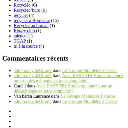
Recycléo
(6)
Recycleo’buro
(6)
recycler
(4)
recycler a Bordeaux
(15)
Recycler au bureau
(1)
Rotary club
(1)
talence
(1)
TGAP
(1)
tri à la source
(4)
Commentaires récents
admin.recycleOburO
dans
Le Groupe Mondelēz à Cestas
admin.recycleOburO
dans
Avec EASYTRI Bordeaux, optez
pour un désarchivage en toute simplicité !
Carelli
dans
Avec EASYTRI Bordeaux, optez pour un
désarchivage en toute simplicité !
Van baren Laurence
dans
Le Groupe Mondelēz à Cestas
admin.recycleOburO
dans
Le Groupe Mondelēz à Cestas