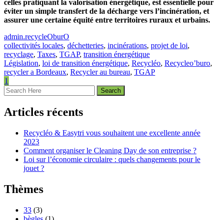
celles pratiquant la valorisation énergétique, est essentielle pour
éviter un simple transfert de la décharge vers l’incinération, et
assurer une certaine équité entre territoires ruraux et urbains.
admin.recycleOburO
collectivités locales
,
déchetteries
,
incinérations
,
projet de loi
,
recyclage
,
Taxes
,
TGAP
,
transition énergétique
Législation
,
loi de transition énergétique
,
Recycléo
,
Recycleo’buro
,
recycler a Bordeaux
,
Recycler au bureau
,
TGAP
1
Articles récents
Recycléo & Easytri vous souhaitent une excellente année
2023
Comment organiser le Cleaning Day de son entreprise ?
Loi sur l’économie circulaire : quels changements pour le
jouet ?
Thèmes
33
(3)
bègles
(1)