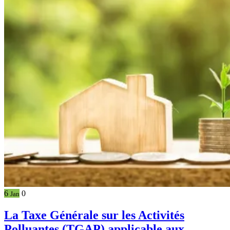
6
0
Jan
La Taxe Générale sur les Activités
Polluantes (TGAP) applicable aux