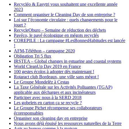
Recycléo & Easytri vous souhaitent une excellente année
2023
Comment organiser le Cleaning Day de son entreprise ?
Loi sur l’économie circulaire : quels changements pour le
jouet ?
RecycleOburo – Semaine de réduction des déchets
Pavéco, le pavé écologique en mégots recyclés
COREPILE : La campagne #LesBonnesHabitudes est lancée
!
AFM-Téléthon – campagne 2020
Obligation Tri 5 flux
IRSTEA – Global changes in estuarine and coastal systems
World CleanUp Day 2019 en France
100 gestes écolos à adopter dès maintenant !
Rotaract club Bordeaux, une ville sans mégot !
Le Groupe Mondelēz à Cestas
La Taxe Générale sur les Activités Polluantes (TGAP)
applicable aux décharges et aux incinérateurs
Participer avec nous à la SERD 2018
Les gobelets en carton ça se recycle ?
Le Groupe Pichet récompense ses collaborateurs
écoresponsables
Organiser son cleaning day en entreprise
Nous avons déjà épuisé les ressources naturelles de la Terre
Agir au bureau comme à la maison