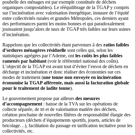
poubelle des ménages est par exemple constituée de déchets
organiques compostables). Le rééquilibrage de la TGAP y compris
sur l’incinération avec valorisation énergétique, instaure de l’équité
entre collectivités rurales et grandes Métropoles, ces derniers ayant
des performances parmi les moins bonnes et qui paradoxalement
jouissaient jusqu’alors de taux de TGAP très faibles sur leurs usines
d’incinération.
Rappelons que les collectivités étant parvenues à des
ratios faibles
d’ordures ménagères résiduelle
sont celles qui, selon les
statistiques agrégées par l’Ademe, ont
les coûts les plus faibles
ramenés par habitant
(voir le référentiel national des coûts).
L’objectif de la TGAP est avant tout d’éviter l’envoi de déchets en
décharge et incinération et donc réaliser des économies sur ces
modes de traitement (
une tonne non envoyée en incinération
économise la TGAP afférente, mais aussi la facturation globale
pour le traitement de ladite tonne
).
Le gouvernement propose par ailleurs
des mesures
d’accompagnement
: baisse de la TVA sur les opérations de
collecte séparée, de tri et de valorisation matière des déchets,
création prochaine de nouvelles filières de responsabilité élargie des
producteurs (déchets d’équipements sportifs, jouets, articles de
bricolage…), facilitation du passage en tarification incitative pour les
collectivités, etc.