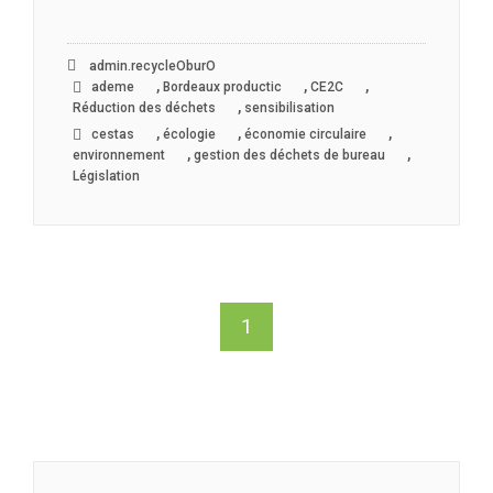
admin.recycleOburO
,
,
,
ademe
Bordeaux productic
CE2C
,
Réduction des déchets
sensibilisation
,
,
,
cestas
écologie
économie circulaire
,
,
environnement
gestion des déchets de bureau
Législation
1