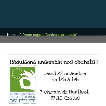
Home
/
Posts tagged "Bordeaux productic"