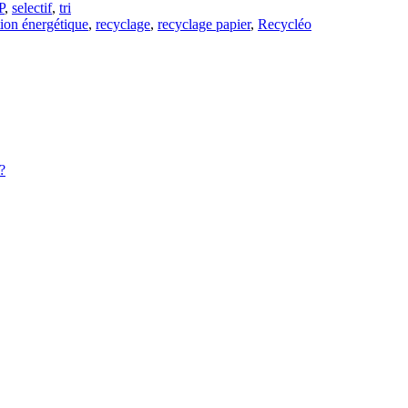
P
,
selectif
,
tri
ition énergétique
,
recyclage
,
recyclage papier
,
Recycléo
?