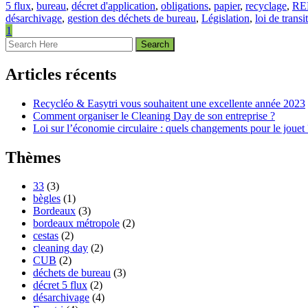
5 flux
,
bureau
,
décret d'application
,
obligations
,
papier
,
recyclage
,
RE
désarchivage
,
gestion des déchets de bureau
,
Législation
,
loi de trans
1
Articles récents
Recycléo & Easytri vous souhaitent une excellente année 2023
Comment organiser le Cleaning Day de son entreprise ?
Loi sur l’économie circulaire : quels changements pour le jouet 
Thèmes
33
(3)
bègles
(1)
Bordeaux
(3)
bordeaux métropole
(2)
cestas
(2)
cleaning day
(2)
CUB
(2)
déchets de bureau
(3)
décret 5 flux
(2)
désarchivage
(4)