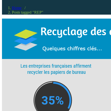
Home
/
Posts tagged "REP"