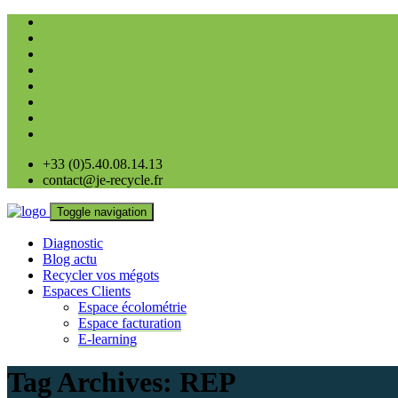
+33 (0)5.40.08.14.13
contact@je-recycle.fr
Toggle navigation
Diagnostic
Blog actu
Recycler vos mégots
Espaces Clients
Espace écolométrie
Espace facturation
E-learning
Tag Archives:
REP