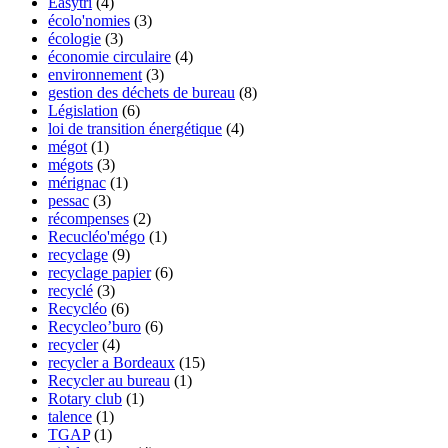
Easytri
(4)
écolo'nomies
(3)
écologie
(3)
économie circulaire
(4)
environnement
(3)
gestion des déchets de bureau
(8)
Législation
(6)
loi de transition énergétique
(4)
mégot
(1)
mégots
(3)
mérignac
(1)
pessac
(3)
récompenses
(2)
Recucléo'mégo
(1)
recyclage
(9)
recyclage papier
(6)
recyclé
(3)
Recycléo
(6)
Recycleo’buro
(6)
recycler
(4)
recycler a Bordeaux
(15)
Recycler au bureau
(1)
Rotary club
(1)
talence
(1)
TGAP
(1)