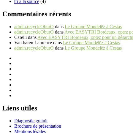
tri à la source
(4)
Commentaires récents
admin.recycleOburO
dans
Le Groupe Mondelēz à Cestas
admin.recycleOburO
dans
Avec EASYTRI Bordeaux, optez pour 
Carelli
dans
Avec EASYTRI Bordeaux, optez pour un désarchiva
Van baren Laurence
dans
Le Groupe Mondelēz à Cestas
admin.recycleOburO
dans
Le Groupe Mondelēz à Cestas
Liens utiles
Diagnostic gratuit
Brochure de présentation
Mentions légales