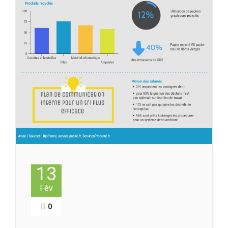
13
Fév
0