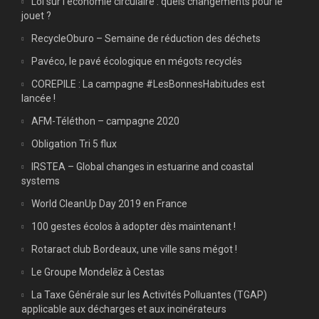
Loi sur l’économie circulaire : quels changements pour le
jouet ?
RecycleOburo – Semaine de réduction des déchets
Pavéco, le pavé écologique en mégots recyclés
COREPILE : La campagne #LesBonnesHabitudes est
lancée !
AFM-Téléthon – campagne 2020
Obligation Tri 5 flux
IRSTEA – Global changes in estuarine and coastal
systems
World CleanUp Day 2019 en France
100 gestes écolos à adopter dès maintenant !
Rotaract club Bordeaux, une ville sans mégot !
Le Groupe Mondelēz à Cestas
La Taxe Générale sur les Activités Polluantes (TGAP)
applicable aux décharges et aux incinérateurs