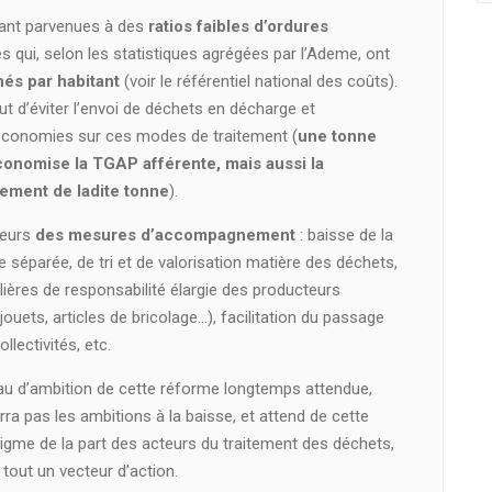
tant parvenues à des
ratios faibles d’ordures
s qui, selon les statistiques agrégées par l’Ademe, ont
nés par habitant
(voir le référentiel national des coûts).
ut d’éviter l’envoi de déchets en décharge et
s économies sur ces modes de traitement (
une tonne
onomise la TGAP afférente, mais aussi la
itement de ladite tonne
).
leurs
des mesures d’accompagnement
: baisse de la
 séparée, de tri et de valorisation matière des déchets,
lières de responsabilité élargie des producteurs
ouets, articles de bricolage…), facilitation du passage
ollectivités, etc.
u d’ambition de cette réforme longtemps attendue,
ra pas les ambitions à la baisse, et attend de cette
me de la part des acteurs du traitement des déchets,
 tout un vecteur d’action.