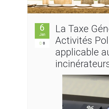
6
La Taxe Géné
Jan
Activités Po
0
applicable a
incinérateur