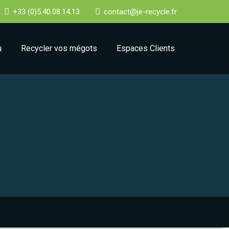
+33 (0)5.40.08.14.13
contact@je-recycle.fr
u
Recycler vos mégots
Espaces Clients