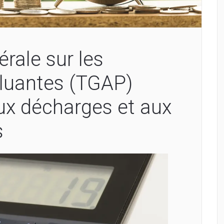
rale sur les
lluantes (TGAP)
ux décharges et aux
s