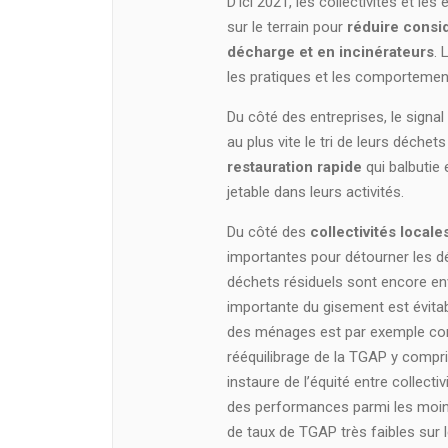
D’ici 2021, les collectivités et l
sur le terrain pour
réduire consi
décharge et en incinérateurs
. 
les pratiques et les comportemen
Du côté des entreprises, le signal 
au plus vite le tri de leurs déche
restauration rapide
qui balbutie 
jetable dans leurs activités.
Du côté des
collectivités locale
importantes pour détourner les dé
déchets résiduels sont encore en
importante du gisement est évitab
des ménages est par exemple con
rééquilibrage de la TGAP y compris
instaure de l’équité entre collect
des performances parmi les moins
de taux de TGAP très faibles sur l