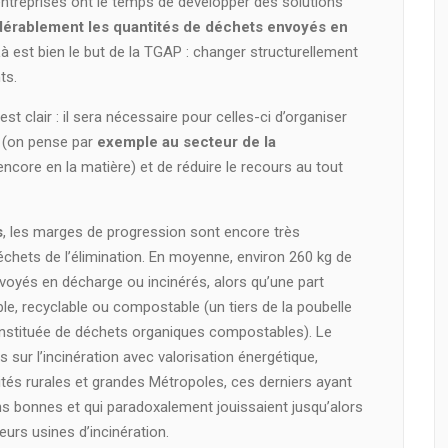
es entreprises ont le temps de développer des solutions
dérablement les quantités de déchets envoyés en
Là est bien le but de la TGAP : changer structurellement
ts.
est clair : il sera nécessaire pour celles-ci d’organiser
ts (on pense par
exemple au secteur de la
encore en la matière) et de réduire le recours au tout
s
, les marges de progression sont encore très
chets de l’élimination. En moyenne, environ 260 kg de
voyés en décharge ou incinérés, alors qu’une part
le, recyclable ou compostable (un tiers de la poubelle
stituée de déchets organiques compostables). Le
 sur l’incinération avec valorisation énergétique,
ivités rurales et grandes Métropoles, ces derniers ayant
 bonnes et qui paradoxalement jouissaient jusqu’alors
eurs usines d’incinération.