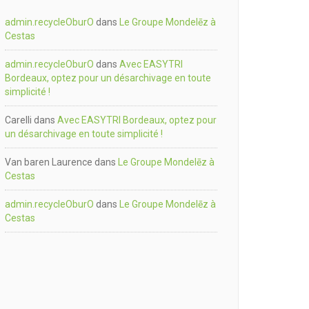
admin.recycleOburO
dans
Le Groupe Mondelēz à
Cestas
admin.recycleOburO
dans
Avec EASYTRI
Bordeaux, optez pour un désarchivage en toute
simplicité !
Carelli
dans
Avec EASYTRI Bordeaux, optez pour
un désarchivage en toute simplicité !
Van baren Laurence
dans
Le Groupe Mondelēz à
Cestas
admin.recycleOburO
dans
Le Groupe Mondelēz à
Cestas