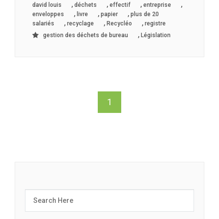
,
,
,
,
david louis
déchets
effectif
entreprise
,
,
,
enveloppes
livre
papier
plus de 20
,
,
,
salariés
recyclage
Recycléo
registre
,
gestion des déchets de bureau
Législation
1