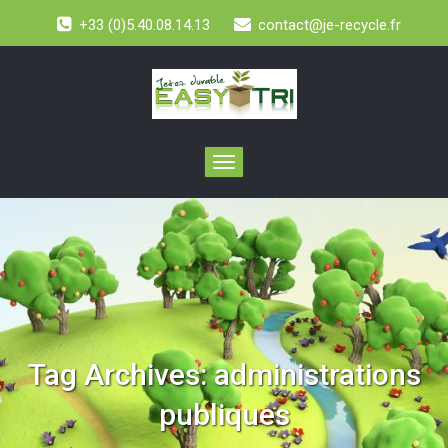
+33 (0)5.40.08.14.13
contact@je-recycle.fr
Toggle
navigation
Tag Archives:
administrations
publiques