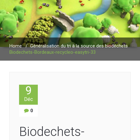
Home
/
Généralisation du tri à la source des biodéchets
Biodechets-Bordeaux-recycleo-easytri-33
9
Déc
0
Biodechets-