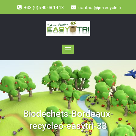
+33 (0)5.40.08.14.13
contact@je-recycle.fr
Toggle
navigation
Biodechets-Bordeaux-
recycleo-easytri-33