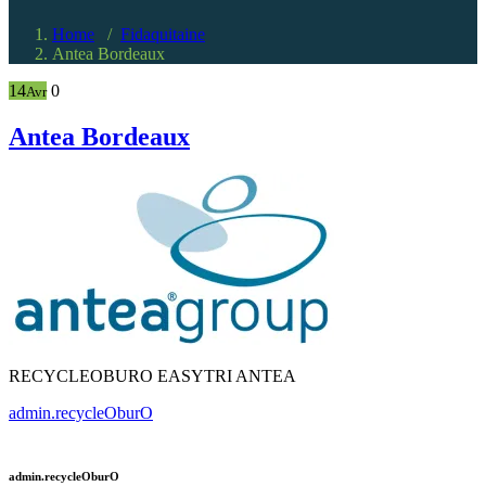
Home
/
Fidaquitaine
Antea Bordeaux
14
0
Avr
Antea Bordeaux
RECYCLEOBURO EASYTRI ANTEA
admin.recycleOburO
admin.recycleOburO