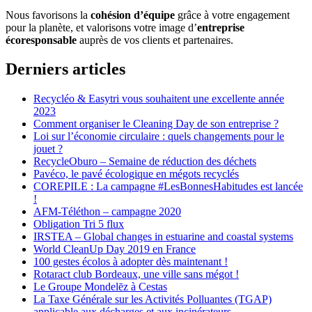
Nous favorisons la
cohésion d’équipe
grâce à votre engagement
pour la planète, et valorisons votre image d’
entreprise
écoresponsable
auprès de vos clients et partenaires.
Derniers articles
Recycléo & Easytri vous souhaitent une excellente année
2023
Comment organiser le Cleaning Day de son entreprise ?
Loi sur l’économie circulaire : quels changements pour le
jouet ?
RecycleOburo – Semaine de réduction des déchets
Pavéco, le pavé écologique en mégots recyclés
COREPILE : La campagne #LesBonnesHabitudes est lancée
!
AFM-Téléthon – campagne 2020
Obligation Tri 5 flux
IRSTEA – Global changes in estuarine and coastal systems
World CleanUp Day 2019 en France
100 gestes écolos à adopter dès maintenant !
Rotaract club Bordeaux, une ville sans mégot !
Le Groupe Mondelēz à Cestas
La Taxe Générale sur les Activités Polluantes (TGAP)
applicable aux décharges et aux incinérateurs