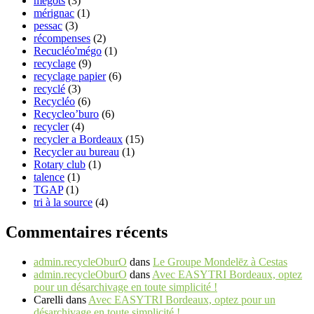
mégots
(3)
mérignac
(1)
pessac
(3)
récompenses
(2)
Recucléo'mégo
(1)
recyclage
(9)
recyclage papier
(6)
recyclé
(3)
Recycléo
(6)
Recycleo’buro
(6)
recycler
(4)
recycler a Bordeaux
(15)
Recycler au bureau
(1)
Rotary club
(1)
talence
(1)
TGAP
(1)
tri à la source
(4)
Commentaires récents
admin.recycleOburO
dans
Le Groupe Mondelēz à Cestas
admin.recycleOburO
dans
Avec EASYTRI Bordeaux, optez
pour un désarchivage en toute simplicité !
Carelli
dans
Avec EASYTRI Bordeaux, optez pour un
désarchivage en toute simplicité !