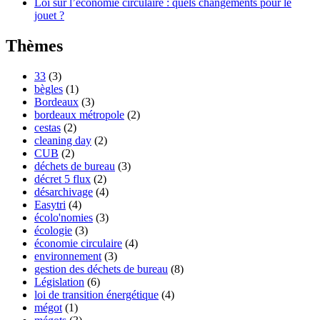
Loi sur l’économie circulaire : quels changements pour le
jouet ?
Thèmes
33
(3)
bègles
(1)
Bordeaux
(3)
bordeaux métropole
(2)
cestas
(2)
cleaning day
(2)
CUB
(2)
déchets de bureau
(3)
décret 5 flux
(2)
désarchivage
(4)
Easytri
(4)
écolo'nomies
(3)
écologie
(3)
économie circulaire
(4)
environnement
(3)
gestion des déchets de bureau
(8)
Législation
(6)
loi de transition énergétique
(4)
mégot
(1)