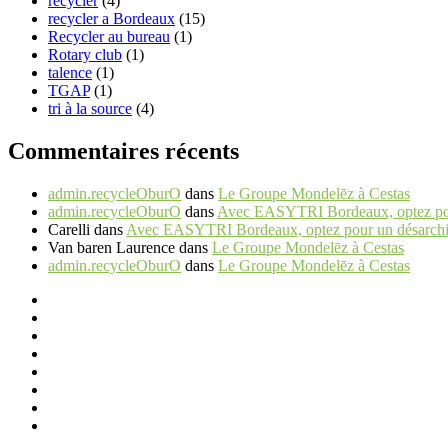
recycler
(4)
recycler a Bordeaux
(15)
Recycler au bureau
(1)
Rotary club
(1)
talence
(1)
TGAP
(1)
tri à la source
(4)
Commentaires récents
admin.recycleOburO
dans
Le Groupe Mondelēz à Cestas
admin.recycleOburO
dans
Avec EASYTRI Bordeaux, optez pour 
Carelli
dans
Avec EASYTRI Bordeaux, optez pour un désarchiva
Van baren Laurence
dans
Le Groupe Mondelēz à Cestas
admin.recycleOburO
dans
Le Groupe Mondelēz à Cestas