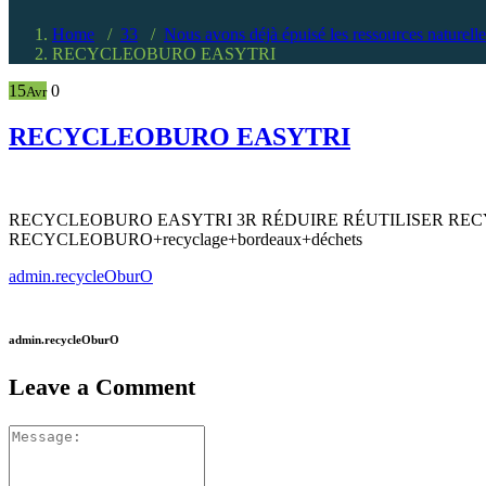
Home
/
33
/
Nous avons déjà épuisé les ressources naturelle
RECYCLEOBURO EASYTRI
15
0
Avr
RECYCLEOBURO EASYTRI
RECYCLEOBURO EASYTRI 3R RÉDUIRE RÉUTILISER RE
RECYCLEOBURO+recyclage+bordeaux+déchets
admin.recycleOburO
admin.recycleOburO
Leave a Comment