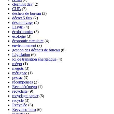
cleaning day
(2)
CUB
(2)
déchets de bureau
(3)
décret 5 flux
(2)
désarchivage
(4)
Easytri
(4)
écolo'nomies
(3)
écologie
(3)
économie circulaire
(4)
environnement
(3)
gestion des déchets de bureau
(8)
Législation
(6)
loi de transition énergétique
(4)
mégot
(1)
mégots
(3)
mérignac
(1)
pessac
(3)
récompenses
(2)
Recucléo'mégo
(1)
recyclage
(9)
recyclage papier
(6)
recyclé
(3)
Recycléo
(6)
Recycleo’buro
(6)