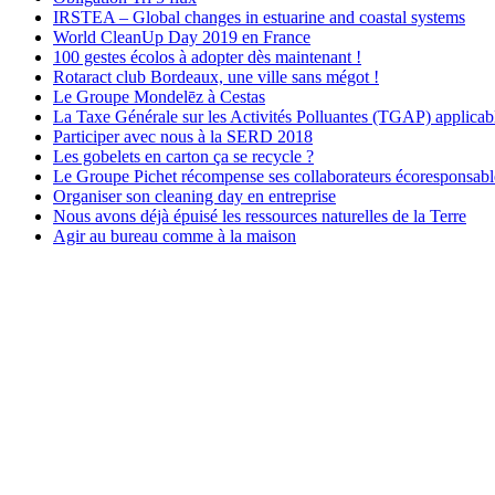
IRSTEA – Global changes in estuarine and coastal systems
World CleanUp Day 2019 en France
100 gestes écolos à adopter dès maintenant !
Rotaract club Bordeaux, une ville sans mégot !
Le Groupe Mondelēz à Cestas
La Taxe Générale sur les Activités Polluantes (TGAP) applicabl
Participer avec nous à la SERD 2018
Les gobelets en carton ça se recycle ?
Le Groupe Pichet récompense ses collaborateurs écoresponsabl
Organiser son cleaning day en entreprise
Nous avons déjà épuisé les ressources naturelles de la Terre
Agir au bureau comme à la maison