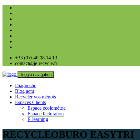
+33 (0)5.40.08.14.13
contact@je-recycle.fr
Toggle navigation
Diagnostic
Blog actu
Recycler vos mégots
Espaces Clients
Espace écolométrie
Espace facturation
E-learning
RECYCLEOBURO EASYTRI