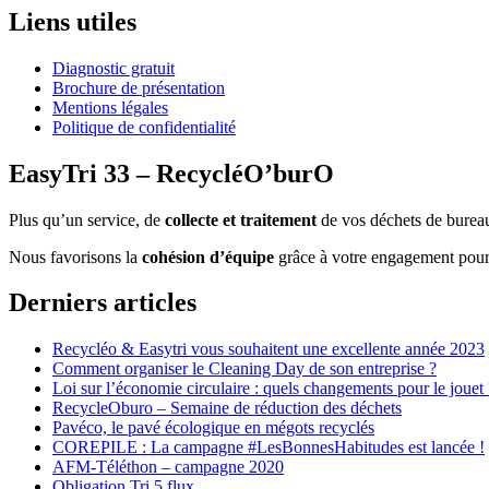
Liens utiles
Diagnostic gratuit
Brochure de présentation
Mentions légales
Politique de confidentialité
EasyTri 33 – RecycléO’burO
Plus qu’un service, de
collecte et traitement
de vos déchets de bureau
Nous favorisons la
cohésion d’équipe
grâce à votre engagement pour l
Derniers articles
Recycléo & Easytri vous souhaitent une excellente année 2023
Comment organiser le Cleaning Day de son entreprise ?
Loi sur l’économie circulaire : quels changements pour le jouet 
RecycleOburo – Semaine de réduction des déchets
Pavéco, le pavé écologique en mégots recyclés
COREPILE : La campagne #LesBonnesHabitudes est lancée !
AFM-Téléthon – campagne 2020
Obligation Tri 5 flux