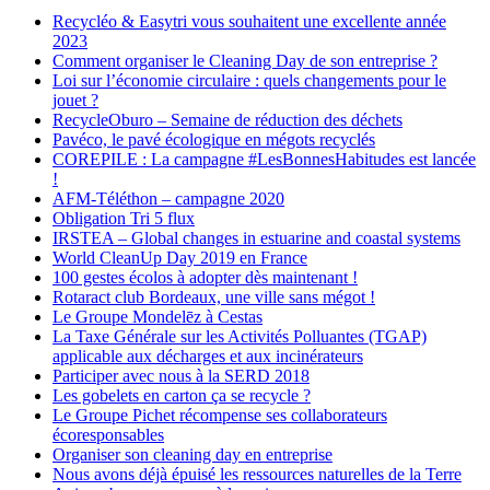
Recycléo & Easytri vous souhaitent une excellente année
2023
Comment organiser le Cleaning Day de son entreprise ?
Loi sur l’économie circulaire : quels changements pour le
jouet ?
RecycleOburo – Semaine de réduction des déchets
Pavéco, le pavé écologique en mégots recyclés
COREPILE : La campagne #LesBonnesHabitudes est lancée
!
AFM-Téléthon – campagne 2020
Obligation Tri 5 flux
IRSTEA – Global changes in estuarine and coastal systems
World CleanUp Day 2019 en France
100 gestes écolos à adopter dès maintenant !
Rotaract club Bordeaux, une ville sans mégot !
Le Groupe Mondelēz à Cestas
La Taxe Générale sur les Activités Polluantes (TGAP)
applicable aux décharges et aux incinérateurs
Participer avec nous à la SERD 2018
Les gobelets en carton ça se recycle ?
Le Groupe Pichet récompense ses collaborateurs
écoresponsables
Organiser son cleaning day en entreprise
Nous avons déjà épuisé les ressources naturelles de la Terre