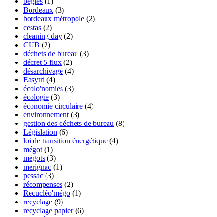
bègles
(1)
Bordeaux
(3)
bordeaux métropole
(2)
cestas
(2)
cleaning day
(2)
CUB
(2)
déchets de bureau
(3)
décret 5 flux
(2)
désarchivage
(4)
Easytri
(4)
écolo'nomies
(3)
écologie
(3)
économie circulaire
(4)
environnement
(3)
gestion des déchets de bureau
(8)
Législation
(6)
loi de transition énergétique
(4)
mégot
(1)
mégots
(3)
mérignac
(1)
pessac
(3)
récompenses
(2)
Recucléo'mégo
(1)
recyclage
(9)
recyclage papier
(6)