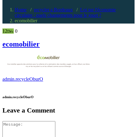
Home
/
recycler a Bordeaux
/
Loi sur l'économie
circulaire : quels changements pour le jouet ?
ecomobilier
12
0
Déc
ecomobilier
admin.recycleOburO
admin.recycleOburO
Leave a Comment