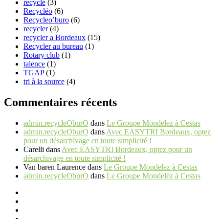
recyclé
(3)
Recycléo
(6)
Recycleo’buro
(6)
recycler
(4)
recycler a Bordeaux
(15)
Recycler au bureau
(1)
Rotary club
(1)
talence
(1)
TGAP
(1)
tri à la source
(4)
Commentaires récents
admin.recycleOburO
dans
Le Groupe Mondelēz à Cestas
admin.recycleOburO
dans
Avec EASYTRI Bordeaux, optez
pour un désarchivage en toute simplicité !
Carelli
dans
Avec EASYTRI Bordeaux, optez pour un
désarchivage en toute simplicité !
Van baren Laurence
dans
Le Groupe Mondelēz à Cestas
admin.recycleOburO
dans
Le Groupe Mondelēz à Cestas