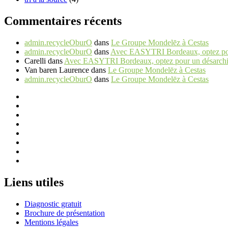
Commentaires récents
admin.recycleOburO
dans
Le Groupe Mondelēz à Cestas
admin.recycleOburO
dans
Avec EASYTRI Bordeaux, optez pour 
Carelli
dans
Avec EASYTRI Bordeaux, optez pour un désarchiva
Van baren Laurence
dans
Le Groupe Mondelēz à Cestas
admin.recycleOburO
dans
Le Groupe Mondelēz à Cestas
Liens utiles
Diagnostic gratuit
Brochure de présentation
Mentions légales