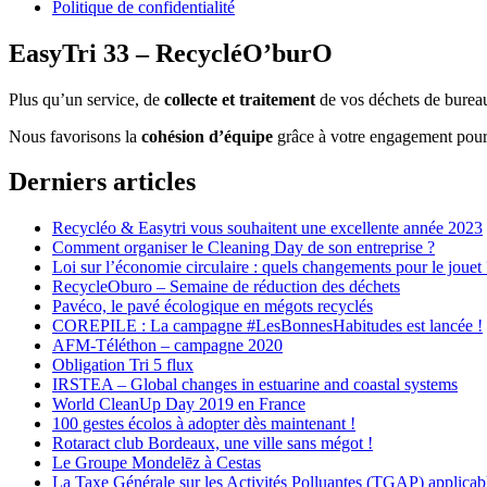
Politique de confidentialité
EasyTri 33 – RecycléO’burO
Plus qu’un service, de
collecte et traitement
de vos déchets de bureau
Nous favorisons la
cohésion d’équipe
grâce à votre engagement pour l
Derniers articles
Recycléo & Easytri vous souhaitent une excellente année 2023
Comment organiser le Cleaning Day de son entreprise ?
Loi sur l’économie circulaire : quels changements pour le jouet 
RecycleOburo – Semaine de réduction des déchets
Pavéco, le pavé écologique en mégots recyclés
COREPILE : La campagne #LesBonnesHabitudes est lancée !
AFM-Téléthon – campagne 2020
Obligation Tri 5 flux
IRSTEA – Global changes in estuarine and coastal systems
World CleanUp Day 2019 en France
100 gestes écolos à adopter dès maintenant !
Rotaract club Bordeaux, une ville sans mégot !
Le Groupe Mondelēz à Cestas
La Taxe Générale sur les Activités Polluantes (TGAP) applicabl