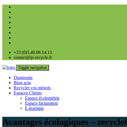
+33 (0)5.40.08.14.13
contact@je-recycle.fr
Toggle navigation
Diagnostic
Blog actu
Recycler vos mégots
Espaces Clients
Espace écolométrie
Espace facturation
E-learning
Avantages écologiques – recyc