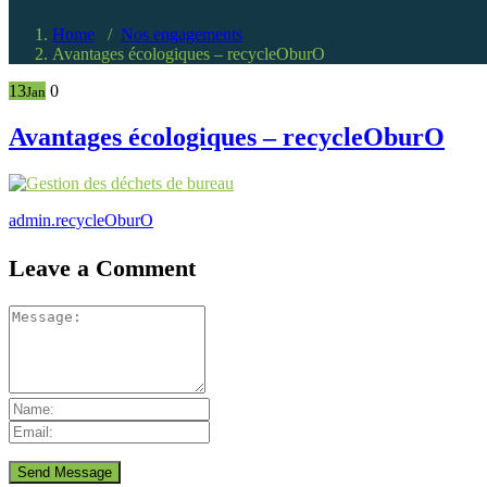
Home
/
Nos engagements
Avantages écologiques – recycleOburO
13
0
Jan
Avantages écologiques – recycleOburO
admin.recycleOburO
Leave a Comment