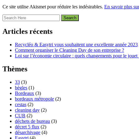
Ce site utilise Akismet pour réduire les indésirables.
En savoir plus su
Articles récents
Recycléo & Easytri vous souhaitent une excellente année 2023
Comment organiser le Cleaning Day de son entreprise ?
Loi sur l’économie circulaire : quels changements pour le jouet 
Thèmes
33
(3)
bègles
(1)
Bordeaux
(3)
bordeaux métropole
(2)
cestas
(2)
cleaning day
(2)
CUB
(2)
déchets de bureau
(3)
décret 5 flux
(2)
désarchivage
(4)
Easytri
(4)