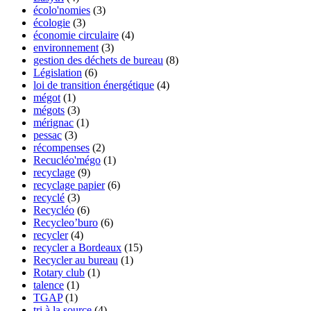
écolo'nomies
(3)
écologie
(3)
économie circulaire
(4)
environnement
(3)
gestion des déchets de bureau
(8)
Législation
(6)
loi de transition énergétique
(4)
mégot
(1)
mégots
(3)
mérignac
(1)
pessac
(3)
récompenses
(2)
Recucléo'mégo
(1)
recyclage
(9)
recyclage papier
(6)
recyclé
(3)
Recycléo
(6)
Recycleo’buro
(6)
recycler
(4)
recycler a Bordeaux
(15)
Recycler au bureau
(1)
Rotary club
(1)
talence
(1)
TGAP
(1)
tri à la source
(4)