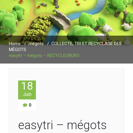
Home
/
mégots
/
COLLECTE, TRI ET RECYCLAGE DES
MÉGOTS
easytri – mégots – RECYCLEOBURO
18
Juin
0
easytri – mégots