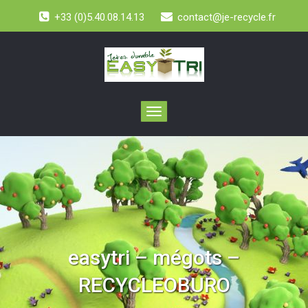
+33 (0)5.40.08.14.13
contact@je-recycle.fr
Toggle
navigation
easytri – mégots –
RECYCLEOBURO