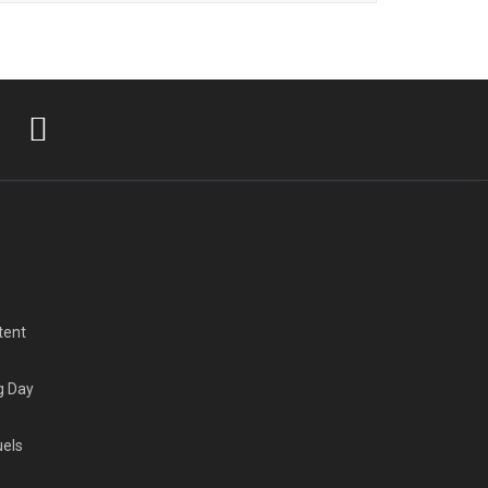
tent
g Day
uels