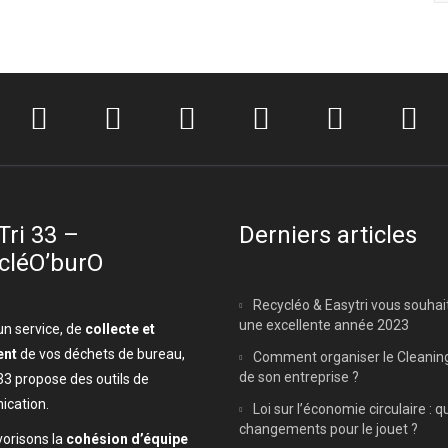
Tri 33 –
Derniers articles
cléO’burO
Recycléo & Easytri vous souhai
une excellente année 2023
un service, de
collecte et
ent
de vos déchets de bureau,
Comment organiser le Cleanin
de son entreprise ?
33 propose des outils de
cation.
Loi sur l’économie circulaire : q
changements pour le jouet ?
orisons la
cohésion d’équipe