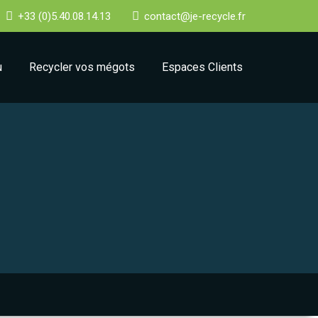
+33 (0)5.40.08.14.13
contact@je-recycle.fr
u
Recycler vos mégots
Espaces Clients