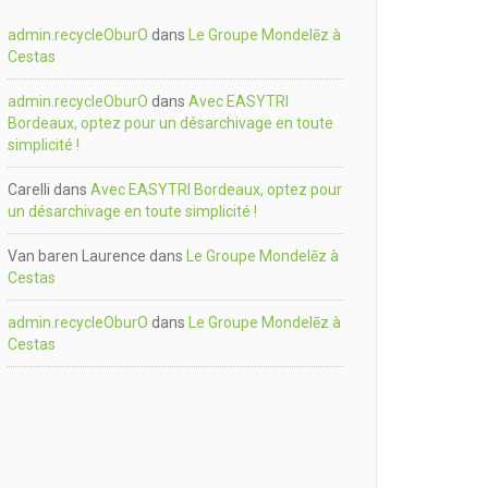
admin.recycleOburO
dans
Le Groupe Mondelēz à
Cestas
admin.recycleOburO
dans
Avec EASYTRI
Bordeaux, optez pour un désarchivage en toute
simplicité !
Carelli
dans
Avec EASYTRI Bordeaux, optez pour
un désarchivage en toute simplicité !
Van baren Laurence
dans
Le Groupe Mondelēz à
Cestas
admin.recycleOburO
dans
Le Groupe Mondelēz à
Cestas