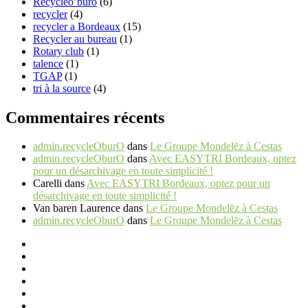
Recycleo’buro
(6)
recycler
(4)
recycler a Bordeaux
(15)
Recycler au bureau
(1)
Rotary club
(1)
talence
(1)
TGAP
(1)
tri à la source
(4)
Commentaires récents
admin.recycleOburO
dans
Le Groupe Mondelēz à Cestas
admin.recycleOburO
dans
Avec EASYTRI Bordeaux, optez
pour un désarchivage en toute simplicité !
Carelli
dans
Avec EASYTRI Bordeaux, optez pour un
désarchivage en toute simplicité !
Van baren Laurence
dans
Le Groupe Mondelēz à Cestas
admin.recycleOburO
dans
Le Groupe Mondelēz à Cestas