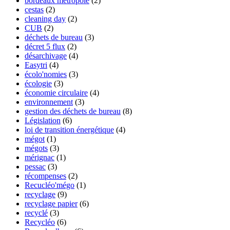
bordeaux métropole
(2)
cestas
(2)
cleaning day
(2)
CUB
(2)
déchets de bureau
(3)
décret 5 flux
(2)
désarchivage
(4)
Easytri
(4)
écolo'nomies
(3)
écologie
(3)
économie circulaire
(4)
environnement
(3)
gestion des déchets de bureau
(8)
Législation
(6)
loi de transition énergétique
(4)
mégot
(1)
mégots
(3)
mérignac
(1)
pessac
(3)
récompenses
(2)
Recucléo'mégo
(1)
recyclage
(9)
recyclage papier
(6)
recyclé
(3)
Recycléo
(6)