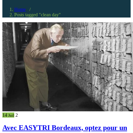
Home
/
Posts tagged "clean day"
14
2
Juil
Avec EASYTRI Bordeaux, optez pour un