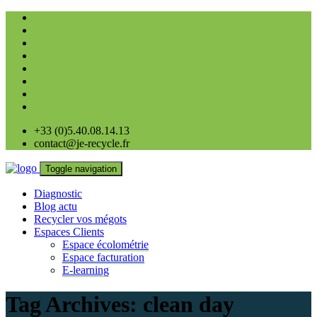
+33 (0)5.40.08.14.13
contact@je-recycle.fr
Toggle navigation
Diagnostic
Blog actu
Recycler vos mégots
Espaces Clients
Espace écolométrie
Espace facturation
E-learning
Tag Archives:
clean day