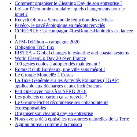
Comment organiser le Cleaning Day de son entreprise ?
Loi sur l’économie circulaire : quels changements pour le
jouet ?
RecycleOburo – Semaine de réduction des déchets
Pavéco, le pavé écologique en mégots recyclés
COREPILE : La campagne #LesBonnesHabitudes est lancée
!
AFM-Téléthon – campagne 2020
Obligation Tri 5 flux
IRSTEA – Global changes in estuarine and coastal systems
World CleanUp Day 2019 en France
100 gestes écolos à adopter dès maintenant !
Rotaract club Bordeaux, une ville sans mégot !
Le Groupe Mondelēz à Cestas
La Taxe Générale sur les Activités Polluantes (TGAP)
applicable aux décharges et aux incinérateurs
Participer avec nous à la SERD 2018
Les gobelets en carton ça se recycle ?
Le Groupe Pichet récompense ses collaborateurs
écoresponsables
Organiser son cleaning day en entreprise
Nous avons déjà épuisé les ressources naturelles de la Terre
Agir au bureau comme à la maison