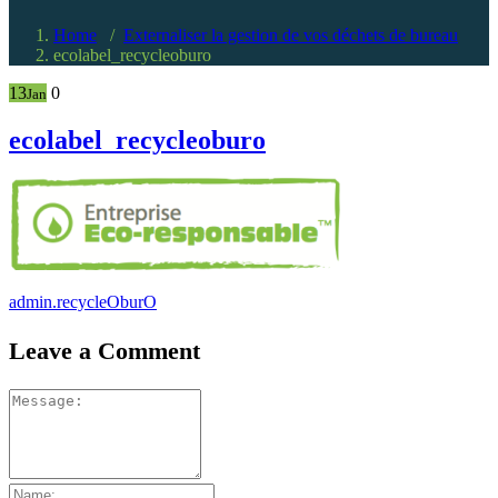
Home
/
Externaliser la gestion de vos déchets de bureau
ecolabel_recycleoburo
13
0
Jan
ecolabel_recycleoburo
admin.recycleOburO
Leave a Comment