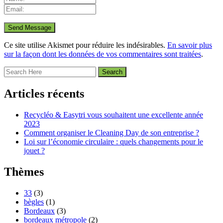
Ce site utilise Akismet pour réduire les indésirables.
En savoir plus
sur la façon dont les données de vos commentaires sont traitées
.
Articles récents
Recycléo & Easytri vous souhaitent une excellente année
2023
Comment organiser le Cleaning Day de son entreprise ?
Loi sur l’économie circulaire : quels changements pour le
jouet ?
Thèmes
33
(3)
bègles
(1)
Bordeaux
(3)
bordeaux métropole
(2)