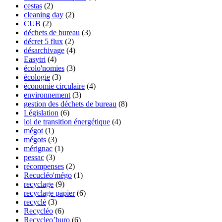
cestas
(2)
cleaning day
(2)
CUB
(2)
déchets de bureau
(3)
décret 5 flux
(2)
désarchivage
(4)
Easytri
(4)
écolo'nomies
(3)
écologie
(3)
économie circulaire
(4)
environnement
(3)
gestion des déchets de bureau
(8)
Législation
(6)
loi de transition énergétique
(4)
mégot
(1)
mégots
(3)
mérignac
(1)
pessac
(3)
récompenses
(2)
Recucléo'mégo
(1)
recyclage
(9)
recyclage papier
(6)
recyclé
(3)
Recycléo
(6)
Recycleo’buro
(6)