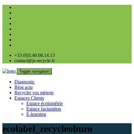
+33 (0)5.40.08.14.13
contact@je-recycle.fr
Toggle navigation
Diagnostic
Blog actu
Recycler vos mégots
Espaces Clients
Espace écolométrie
Espace facturation
E-learning
ecolabel_recycleoburo