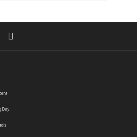
tent
g Day
uels