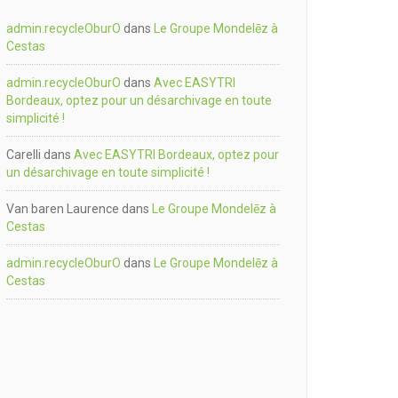
admin.recycleOburO
dans
Le Groupe Mondelēz à
Cestas
admin.recycleOburO
dans
Avec EASYTRI
Bordeaux, optez pour un désarchivage en toute
simplicité !
Carelli
dans
Avec EASYTRI Bordeaux, optez pour
un désarchivage en toute simplicité !
Van baren Laurence
dans
Le Groupe Mondelēz à
Cestas
admin.recycleOburO
dans
Le Groupe Mondelēz à
Cestas