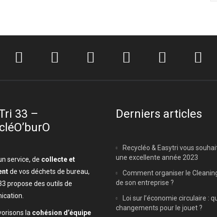
Tri 33 –
Derniers articles
cléO’burO
Recycléo & Easytri vous souhai
une excellente année 2023
un service, de
collecte et
ent
de vos déchets de bureau,
Comment organiser le Cleanin
de son entreprise ?
33 propose des outils de
cation.
Loi sur l’économie circulaire : q
changements pour le jouet ?
orisons la
cohésion d’équipe