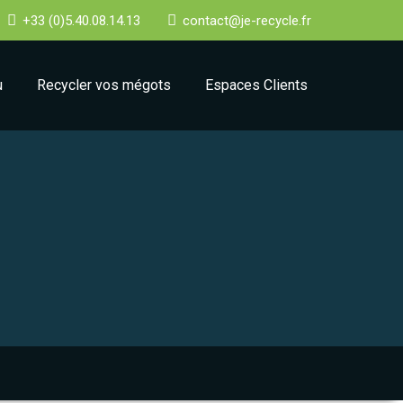
+33 (0)5.40.08.14.13
contact@je-recycle.fr
u
Recycler vos mégots
Espaces Clients