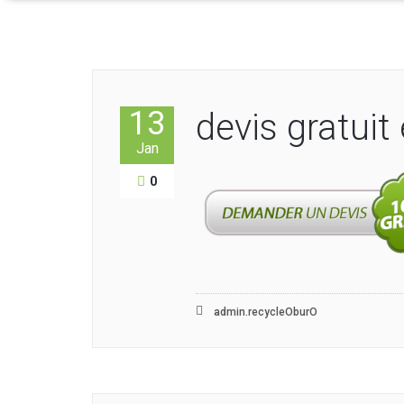
13
devis gratuit
Jan
0
admin.recycleOburO