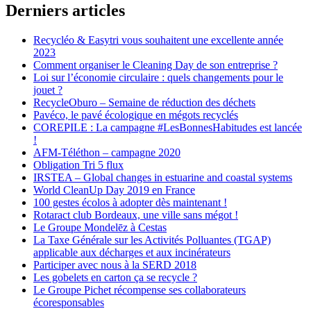
Derniers articles
Recycléo & Easytri vous souhaitent une excellente année
2023
Comment organiser le Cleaning Day de son entreprise ?
Loi sur l’économie circulaire : quels changements pour le
jouet ?
RecycleOburo – Semaine de réduction des déchets
Pavéco, le pavé écologique en mégots recyclés
COREPILE : La campagne #LesBonnesHabitudes est lancée
!
AFM-Téléthon – campagne 2020
Obligation Tri 5 flux
IRSTEA – Global changes in estuarine and coastal systems
World CleanUp Day 2019 en France
100 gestes écolos à adopter dès maintenant !
Rotaract club Bordeaux, une ville sans mégot !
Le Groupe Mondelēz à Cestas
La Taxe Générale sur les Activités Polluantes (TGAP)
applicable aux décharges et aux incinérateurs
Participer avec nous à la SERD 2018
Les gobelets en carton ça se recycle ?
Le Groupe Pichet récompense ses collaborateurs
écoresponsables