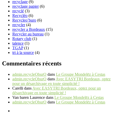
recyclage
(9)
recyclage papier
(6)
recyclé
(3)
Recycléo
(6)
Recycleo’buro
(6)
recycler
(4)
recycler a Bordeaux
(15)
Recycler au bureau
(1)
Rotary club
(1)
talence
(1)
TGAP
(1)
tri à la source
(4)
Commentaires récents
admin.recycleOburO
dans
Le Groupe Mondelēz à Cestas
admin.recycleOburO
dans
Avec EASYTRI Bordeaux, optez
pour un désarchivage en toute simplicité !
Carelli
dans
Avec EASYTRI Bordeaux, optez pour un
désarchivage en toute simplicité !
Van baren Laurence
dans
Le Groupe Mondelēz à Cestas
admin.recycleOburO
dans
Le Groupe Mondelēz à Cestas