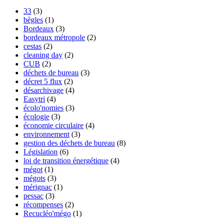
33
(3)
bègles
(1)
Bordeaux
(3)
bordeaux métropole
(2)
cestas
(2)
cleaning day
(2)
CUB
(2)
déchets de bureau
(3)
décret 5 flux
(2)
désarchivage
(4)
Easytri
(4)
écolo'nomies
(3)
écologie
(3)
économie circulaire
(4)
environnement
(3)
gestion des déchets de bureau
(8)
Législation
(6)
loi de transition énergétique
(4)
mégot
(1)
mégots
(3)
mérignac
(1)
pessac
(3)
récompenses
(2)
Recucléo'mégo
(1)