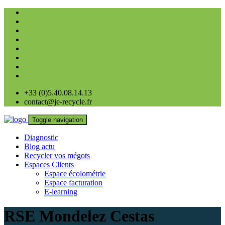
+33 (0)5.40.08.14.13
contact@je-recycle.fr
Toggle navigation
Diagnostic
Blog actu
Recycler vos mégots
Espaces Clients
Espace écolométrie
Espace facturation
E-learning
RSE Mondelez Cestas