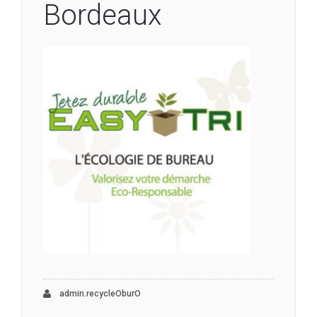
Bordeaux
admin.recycleOburO