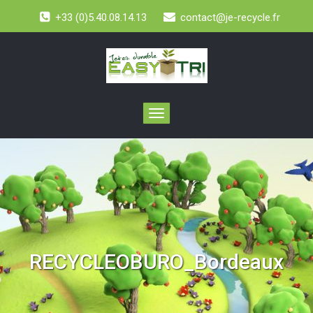
+33 (0)5.40.08.14.13
contact@je-recycle.fr
Toggle
navigation
RECYCLEOBURO_Bordeaux