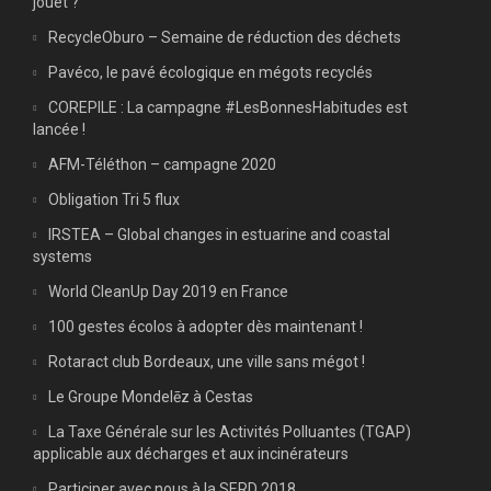
jouet ?
RecycleOburo – Semaine de réduction des déchets
Pavéco, le pavé écologique en mégots recyclés
COREPILE : La campagne #LesBonnesHabitudes est
lancée !
AFM-Téléthon – campagne 2020
Obligation Tri 5 flux
IRSTEA – Global changes in estuarine and coastal
systems
World CleanUp Day 2019 en France
100 gestes écolos à adopter dès maintenant !
Rotaract club Bordeaux, une ville sans mégot !
Le Groupe Mondelēz à Cestas
La Taxe Générale sur les Activités Polluantes (TGAP)
applicable aux décharges et aux incinérateurs
Participer avec nous à la SERD 2018