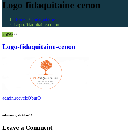
Logo-fidaquitaine-cenon
Home
/
Fidaquitaine
Logo-fidaquitaine-cenon
25
0
Déc
Logo-fidaquitaine-cenon
admin.recycleOburO
admin.recycleOburO
Leave a Comment