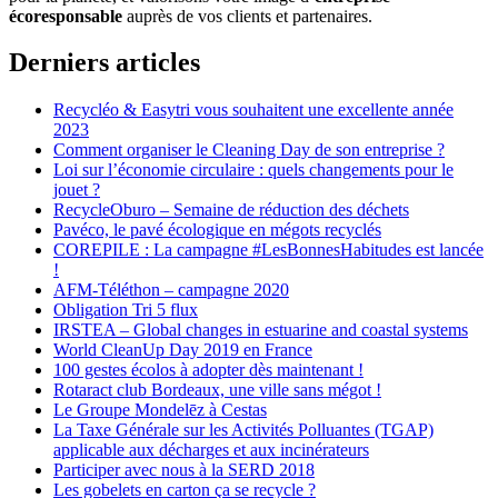
écoresponsable
auprès de vos clients et partenaires.
Derniers articles
Recycléo & Easytri vous souhaitent une excellente année
2023
Comment organiser le Cleaning Day de son entreprise ?
Loi sur l’économie circulaire : quels changements pour le
jouet ?
RecycleOburo – Semaine de réduction des déchets
Pavéco, le pavé écologique en mégots recyclés
COREPILE : La campagne #LesBonnesHabitudes est lancée
!
AFM-Téléthon – campagne 2020
Obligation Tri 5 flux
IRSTEA – Global changes in estuarine and coastal systems
World CleanUp Day 2019 en France
100 gestes écolos à adopter dès maintenant !
Rotaract club Bordeaux, une ville sans mégot !
Le Groupe Mondelēz à Cestas
La Taxe Générale sur les Activités Polluantes (TGAP)
applicable aux décharges et aux incinérateurs
Participer avec nous à la SERD 2018
Les gobelets en carton ça se recycle ?