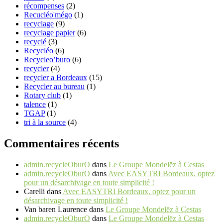
récompenses
(2)
Recucléo'mégo
(1)
recyclage
(9)
recyclage papier
(6)
recyclé
(3)
Recycléo
(6)
Recycleo’buro
(6)
recycler
(4)
recycler a Bordeaux
(15)
Recycler au bureau
(1)
Rotary club
(1)
talence
(1)
TGAP
(1)
tri à la source
(4)
Commentaires récents
admin.recycleOburO
dans
Le Groupe Mondelēz à Cestas
admin.recycleOburO
dans
Avec EASYTRI Bordeaux, optez
pour un désarchivage en toute simplicité !
Carelli
dans
Avec EASYTRI Bordeaux, optez pour un
désarchivage en toute simplicité !
Van baren Laurence
dans
Le Groupe Mondelēz à Cestas
admin.recycleOburO
dans
Le Groupe Mondelēz à Cestas