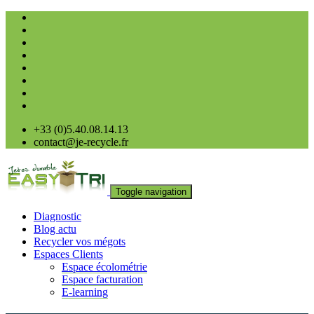
+33 (0)5.40.08.14.13
contact@je-recycle.fr
Toggle navigation
Diagnostic
Blog actu
Recycler vos mégots
Espaces Clients
Espace écolométrie
Espace facturation
E-learning