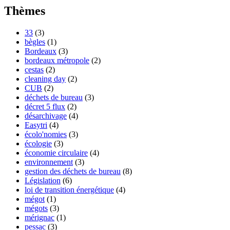
Thèmes
33
(3)
bègles
(1)
Bordeaux
(3)
bordeaux métropole
(2)
cestas
(2)
cleaning day
(2)
CUB
(2)
déchets de bureau
(3)
décret 5 flux
(2)
désarchivage
(4)
Easytri
(4)
écolo'nomies
(3)
écologie
(3)
économie circulaire
(4)
environnement
(3)
gestion des déchets de bureau
(8)
Législation
(6)
loi de transition énergétique
(4)
mégot
(1)
mégots
(3)
mérignac
(1)
pessac
(3)