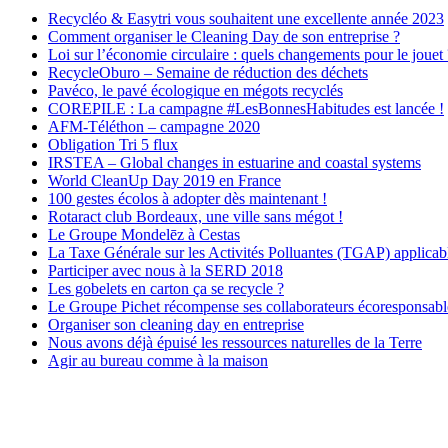
Recycléo & Easytri vous souhaitent une excellente année 2023
Comment organiser le Cleaning Day de son entreprise ?
Loi sur l’économie circulaire : quels changements pour le jouet 
RecycleOburo – Semaine de réduction des déchets
Pavéco, le pavé écologique en mégots recyclés
COREPILE : La campagne #LesBonnesHabitudes est lancée !
AFM-Téléthon – campagne 2020
Obligation Tri 5 flux
IRSTEA – Global changes in estuarine and coastal systems
World CleanUp Day 2019 en France
100 gestes écolos à adopter dès maintenant !
Rotaract club Bordeaux, une ville sans mégot !
Le Groupe Mondelēz à Cestas
La Taxe Générale sur les Activités Polluantes (TGAP) applicabl
Participer avec nous à la SERD 2018
Les gobelets en carton ça se recycle ?
Le Groupe Pichet récompense ses collaborateurs écoresponsabl
Organiser son cleaning day en entreprise
Nous avons déjà épuisé les ressources naturelles de la Terre
Agir au bureau comme à la maison