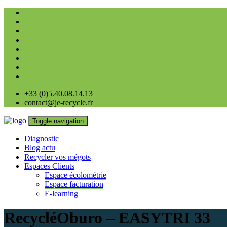
+33 (0)5.40.08.14.13
contact@je-recycle.fr
Toggle navigation
Diagnostic
Blog actu
Recycler vos mégots
Espaces Clients
Espace écolométrie
Espace facturation
E-learning
RecycléOburo – EASYTRI 33