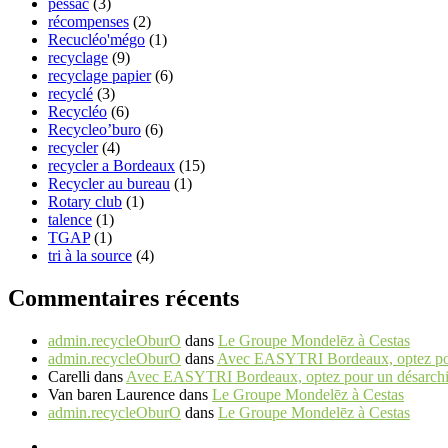
pessac
(3)
récompenses
(2)
Recucléo'mégo
(1)
recyclage
(9)
recyclage papier
(6)
recyclé
(3)
Recycléo
(6)
Recycleo’buro
(6)
recycler
(4)
recycler a Bordeaux
(15)
Recycler au bureau
(1)
Rotary club
(1)
talence
(1)
TGAP
(1)
tri à la source
(4)
Commentaires récents
admin.recycleOburO
dans
Le Groupe Mondelēz à Cestas
admin.recycleOburO
dans
Avec EASYTRI Bordeaux, optez pour 
Carelli
dans
Avec EASYTRI Bordeaux, optez pour un désarchiva
Van baren Laurence
dans
Le Groupe Mondelēz à Cestas
admin.recycleOburO
dans
Le Groupe Mondelēz à Cestas