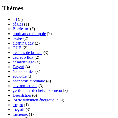
Thèmes
33
(3)
bègles
(1)
Bordeaux
(3)
bordeaux métropole
(2)
cestas
(2)
cleaning day
(2)
CUB
(2)
déchets de bureau
(3)
décret 5 flux
(2)
désarchivage
(4)
Easytri
(4)
écolo'nomies
(3)
écologie
(3)
économie circulaire
(4)
environnement
(3)
gestion des déchets de bureau
(8)
Législation
(6)
loi de transition énergétique
(4)
mégot
(1)
mégots
(3)
mérignac
(1)