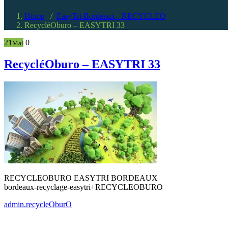
Home
/
EasyTri Bordeaux - RECYCLEO
RecycléOburo – EASYTRI 33
21
0
Mai
RecycléOburo – EASYTRI 33
RECYCLEOBURO EASYTRI BORDEAUX
bordeaux-recyclage-easytri+RECYCLEOBURO
admin.recycleOburO