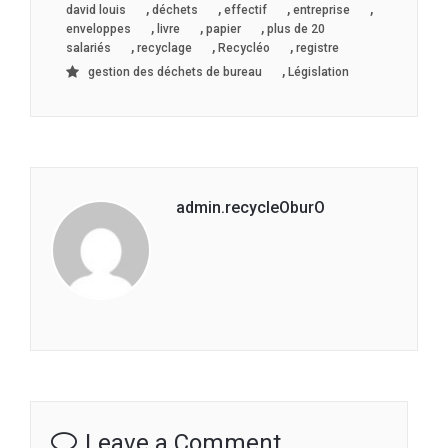
,
,
,
,
david louis
déchets
effectif
entreprise
,
,
,
enveloppes
livre
papier
plus de 20
,
,
,
salariés
recyclage
Recycléo
registre
,
gestion des déchets de bureau
Législation
admin.recycleOburO
Leave a Comment