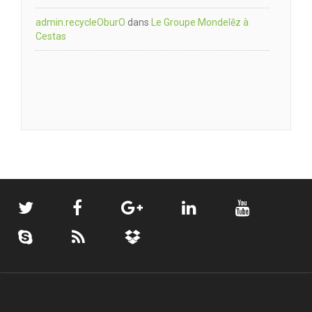
admin.recycleOburO
dans
Le Groupe Mondelēz à
Cestas