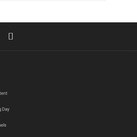
tent
g Day
uels