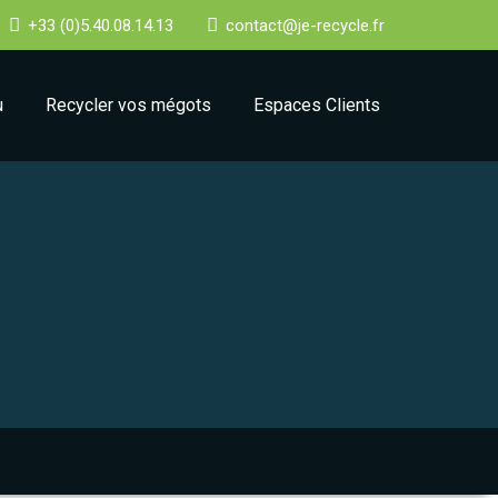
+33 (0)5.40.08.14.13
contact@je-recycle.fr
u
Recycler vos mégots
Espaces Clients