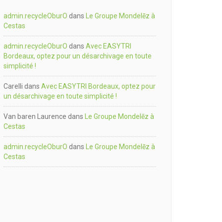
admin.recycleOburO
dans
Le Groupe Mondelēz à
Cestas
admin.recycleOburO
dans
Avec EASYTRI
Bordeaux, optez pour un désarchivage en toute
simplicité !
Carelli
dans
Avec EASYTRI Bordeaux, optez pour
un désarchivage en toute simplicité !
Van baren Laurence
dans
Le Groupe Mondelēz à
Cestas
admin.recycleOburO
dans
Le Groupe Mondelēz à
Cestas