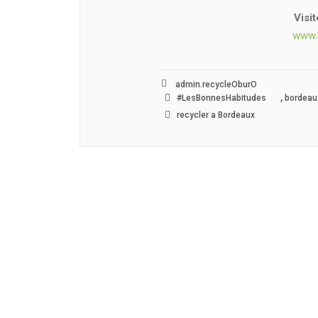
Visi
www.
admin.recycleOburO
,
#LesBonnesHabitudes
bordeau
recycler a Bordeaux