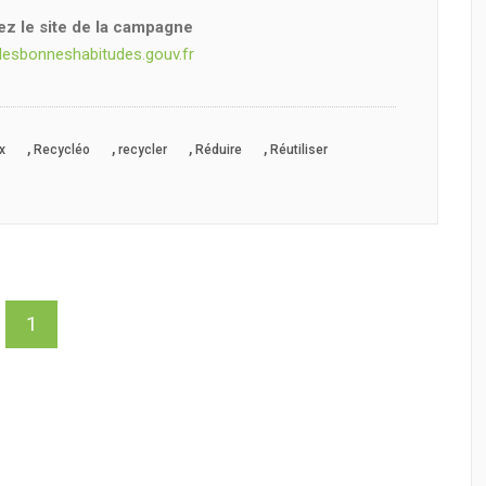
tez le site de la campagne
lesbonneshabitudes.gouv.fr
,
,
,
,
x
Recycléo
recycler
Réduire
Réutiliser
1