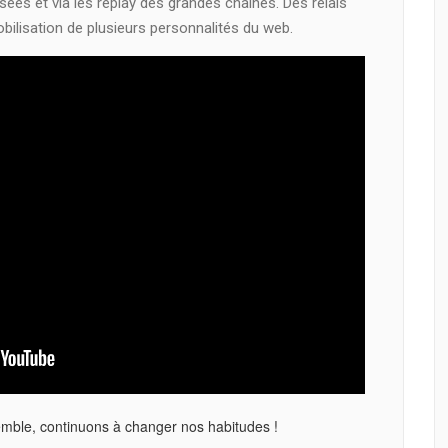
sées et via les replay des grandes chaines. Des relais
bilisation de plusieurs personnalités du web.
semble, continuons à changer nos habitudes !