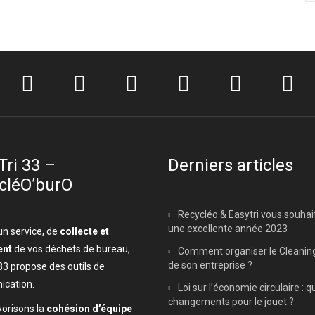
Tri 33 –
Derniers articles
cléO’burO
Recycléo & Easytri vous souhai
une excellente année 2023
un service, de
collecte et
ent
de vos déchets de bureau,
Comment organiser le Cleanin
de son entreprise ?
33 propose des outils de
cation.
Loi sur l’économie circulaire : q
changements pour le jouet ?
orisons la
cohésion d’équipe