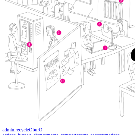
admin.recycleOburO