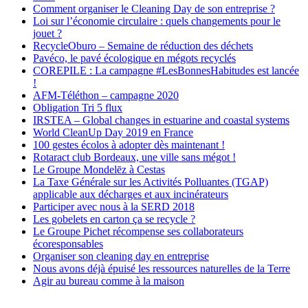
Comment organiser le Cleaning Day de son entreprise ?
Loi sur l’économie circulaire : quels changements pour le
jouet ?
RecycleOburo – Semaine de réduction des déchets
Pavéco, le pavé écologique en mégots recyclés
COREPILE : La campagne #LesBonnesHabitudes est lancée
!
AFM-Téléthon – campagne 2020
Obligation Tri 5 flux
IRSTEA – Global changes in estuarine and coastal systems
World CleanUp Day 2019 en France
100 gestes écolos à adopter dès maintenant !
Rotaract club Bordeaux, une ville sans mégot !
Le Groupe Mondelēz à Cestas
La Taxe Générale sur les Activités Polluantes (TGAP)
applicable aux décharges et aux incinérateurs
Participer avec nous à la SERD 2018
Les gobelets en carton ça se recycle ?
Le Groupe Pichet récompense ses collaborateurs
écoresponsables
Organiser son cleaning day en entreprise
Nous avons déjà épuisé les ressources naturelles de la Terre
Agir au bureau comme à la maison