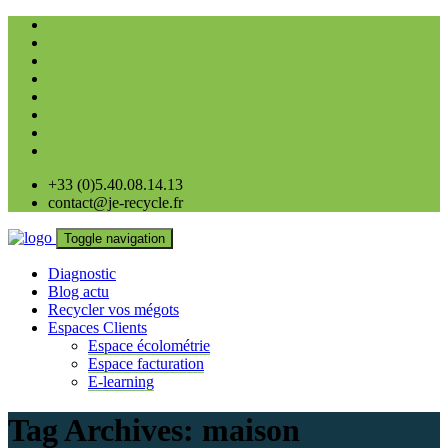
+33 (0)5.40.08.14.13
contact@je-recycle.fr
Toggle navigation
Diagnostic
Blog actu
Recycler vos mégots
Espaces Clients
Espace écolométrie
Espace facturation
E-learning
Tag Archives:
maison