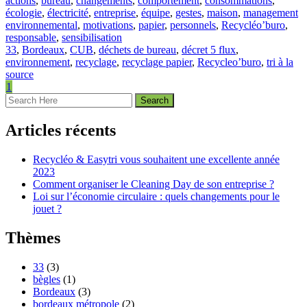
actions
,
bureau
,
changements
,
comportement
,
consommations
,
écologie
,
électricité
,
entreprise
,
équipe
,
gestes
,
maison
,
management
environnemental
,
motivations
,
papier
,
personnels
,
Recycléo’buro
,
responsable
,
sensibilisation
33
,
Bordeaux
,
CUB
,
déchets de bureau
,
décret 5 flux
,
environnement
,
recyclage
,
recyclage papier
,
Recycleo’buro
,
tri à la
source
1
Articles récents
Recycléo & Easytri vous souhaitent une excellente année
2023
Comment organiser le Cleaning Day de son entreprise ?
Loi sur l’économie circulaire : quels changements pour le
jouet ?
Thèmes
33
(3)
bègles
(1)
Bordeaux
(3)
bordeaux métropole
(2)