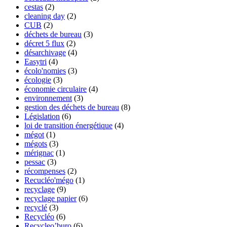
cestas
(2)
cleaning day
(2)
CUB
(2)
déchets de bureau
(3)
décret 5 flux
(2)
désarchivage
(4)
Easytri
(4)
écolo'nomies
(3)
écologie
(3)
économie circulaire
(4)
environnement
(3)
gestion des déchets de bureau
(8)
Législation
(6)
loi de transition énergétique
(4)
mégot
(1)
mégots
(3)
mérignac
(1)
pessac
(3)
récompenses
(2)
Recucléo'mégo
(1)
recyclage
(9)
recyclage papier
(6)
recyclé
(3)
Recycléo
(6)
Recycleo’buro
(6)