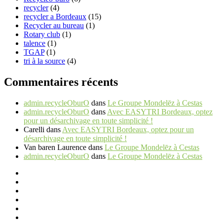
recycler
(4)
recycler a Bordeaux
(15)
Recycler au bureau
(1)
Rotary club
(1)
talence
(1)
TGAP
(1)
tri à la source
(4)
Commentaires récents
admin.recycleOburO
dans
Le Groupe Mondelēz à Cestas
admin.recycleOburO
dans
Avec EASYTRI Bordeaux, optez
pour un désarchivage en toute simplicité !
Carelli
dans
Avec EASYTRI Bordeaux, optez pour un
désarchivage en toute simplicité !
Van baren Laurence
dans
Le Groupe Mondelēz à Cestas
admin.recycleOburO
dans
Le Groupe Mondelēz à Cestas