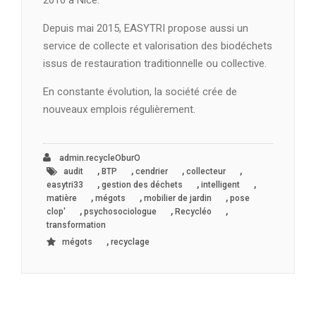
2016 à Nice.
Depuis mai 2015, EASYTRI propose aussi un
service de collecte et valorisation des biodéchets
issus de restauration traditionnelle ou collective.
En constante évolution, la société crée de
nouveaux emplois régulièrement.
admin.recycleOburO
,
,
,
,
audit
BTP
cendrier
collecteur
,
,
,
easytri33
gestion des déchets
intelligent
,
,
,
matière
mégots
mobilier de jardin
pose
,
,
,
clop'
psychosociologue
Recycléo
transformation
,
mégots
recyclage