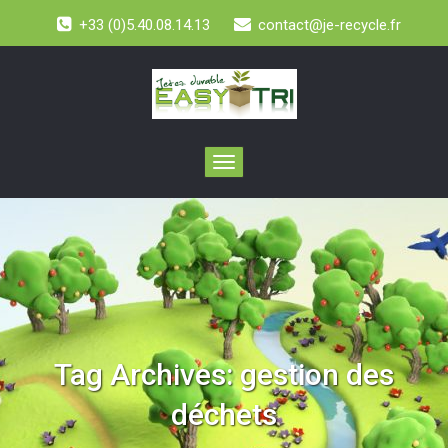
+33 (0)5.40.08.14.13
contact@je-recycle.fr
Toggle
navigation
Tag Archives:
gestion des
déchets