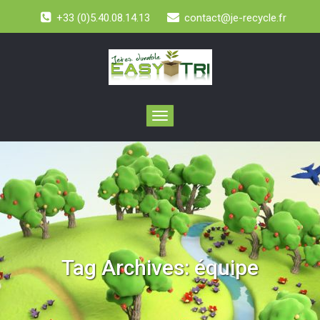
+33 (0)5.40.08.14.13
contact@je-recycle.fr
Toggle
navigation
Tag Archives:
équipe