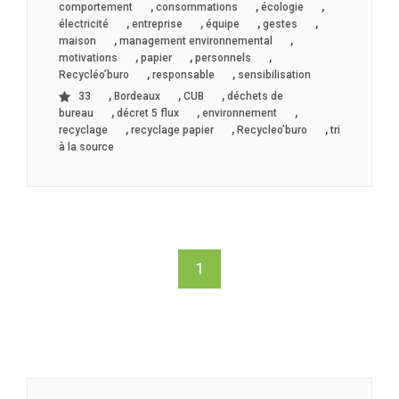
,
,
,
comportement
consommations
écologie
,
,
,
,
électricité
entreprise
équipe
gestes
,
,
maison
management environnemental
,
,
,
motivations
papier
personnels
,
,
Recycléo’buro
responsable
sensibilisation
,
,
,
33
Bordeaux
CUB
déchets de
,
,
,
bureau
décret 5 flux
environnement
,
,
,
recyclage
recyclage papier
Recycleo’buro
tri
à la source
1