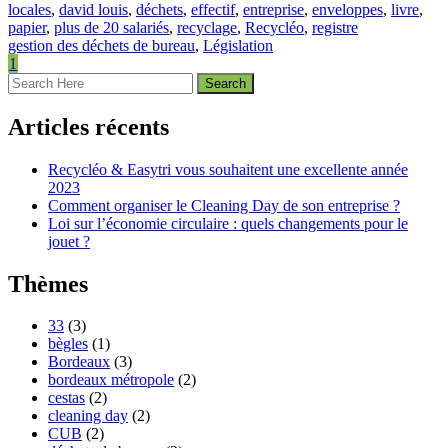
locales
,
david louis
,
déchets
,
effectif
,
entreprise
,
enveloppes
,
livre
,
papier
,
plus de 20 salariés
,
recyclage
,
Recycléo
,
registre
gestion des déchets de bureau
,
Législation
1
Articles récents
Recycléo & Easytri vous souhaitent une excellente année
2023
Comment organiser le Cleaning Day de son entreprise ?
Loi sur l’économie circulaire : quels changements pour le
jouet ?
Thèmes
33
(3)
bègles
(1)
Bordeaux
(3)
bordeaux métropole
(2)
cestas
(2)
cleaning day
(2)
CUB
(2)