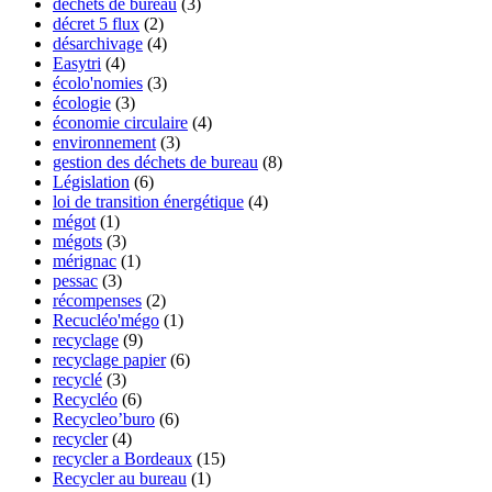
déchets de bureau
(3)
décret 5 flux
(2)
désarchivage
(4)
Easytri
(4)
écolo'nomies
(3)
écologie
(3)
économie circulaire
(4)
environnement
(3)
gestion des déchets de bureau
(8)
Législation
(6)
loi de transition énergétique
(4)
mégot
(1)
mégots
(3)
mérignac
(1)
pessac
(3)
récompenses
(2)
Recucléo'mégo
(1)
recyclage
(9)
recyclage papier
(6)
recyclé
(3)
Recycléo
(6)
Recycleo’buro
(6)
recycler
(4)
recycler a Bordeaux
(15)
Recycler au bureau
(1)