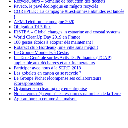
RecycleOburo – Semaine de réduction des déchets
Pavéco, le pavé écologique en mégots recyclés
COREPILE : La campagne #LesBonnesHabitudes est lancée
!
AFM-Téléthon – campagne 2020
Obligation Tri 5 flux
IRSTEA – Global changes in estuarine and coastal systems
World CleanUp Day 2019 en France
100 gestes écolos à adopter dès maintenant !
Rotaract club Bordeaux, une ville sans mégot !
Le Groupe Mondelēz à Cestas
La Taxe Générale sur les Activités Polluantes (TGAP)
applicable aux décharges et aux incinérateurs
Participer avec nous à la SERD 2018
Les gobelets en carton ça se recycle ?
Le Groupe Pichet récompense ses collaborateurs
écoresponsables
Organiser son cleaning day en entreprise
Nous avons déjà épuisé les ressources naturelles de la Terre
Agir au bureau comme à la maison