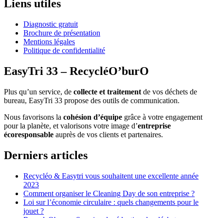
Liens utiles
Diagnostic gratuit
Brochure de présentation
Mentions légales
Politique de confidentialité
EasyTri 33 – RecycléO’burO
Plus qu’un service, de
collecte et traitement
de vos déchets de
bureau, EasyTri 33 propose des outils de communication.
Nous favorisons la
cohésion d’équipe
grâce à votre engagement
pour la planète, et valorisons votre image d’
entreprise
écoresponsable
auprès de vos clients et partenaires.
Derniers articles
Recycléo & Easytri vous souhaitent une excellente année
2023
Comment organiser le Cleaning Day de son entreprise ?
Loi sur l’économie circulaire : quels changements pour le
jouet ?