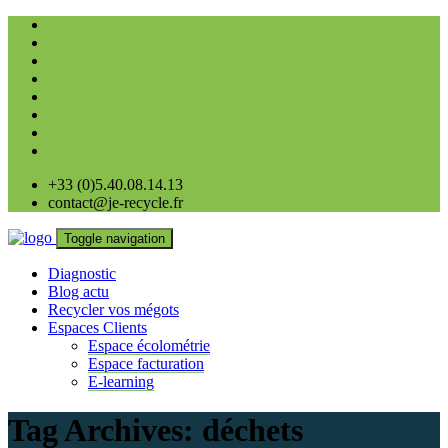
+33 (0)5.40.08.14.13
contact@je-recycle.fr
Toggle navigation
Diagnostic
Blog actu
Recycler vos mégots
Espaces Clients
Espace écolométrie
Espace facturation
E-learning
Tag Archives:
déchets