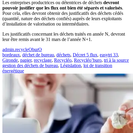
Les entreprises productrices ou détentrices de déchets
devront
pouvoir justifier que les flux ont bien été séparés et valorisés
.
Pour cela, elles devront obtenir des justificatifs des déchets cédés
(quantité, nature des déchets confiés) auprès de leurs exploitants
d’installation de valorisation ou intermédiaires.
Les justificatifs concernant les déchets traités en année N, devront
leur être remis avant le 31 mars de l’année N+1.
admin.recycleOburO
bordeaux
,
déchet de bureau
,
déchets
,
Décret 5 flux
,
easytri 33
,
Gironde
,
papier
,
recyclage
,
Recycléo
,
Recycléo’buro
,
tri à la source
gestion des déchets de bureau
,
Législation
,
loi de transition
énergétique