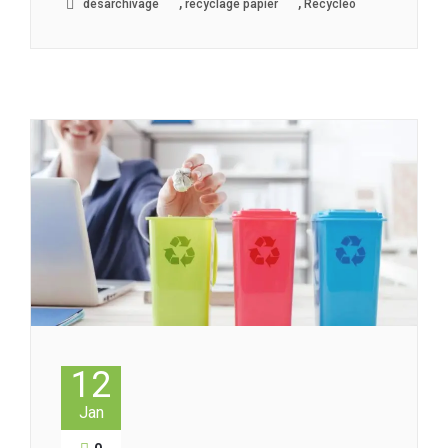
,
,
désarchivage
recyclage papier
Recycléo
12
Jan