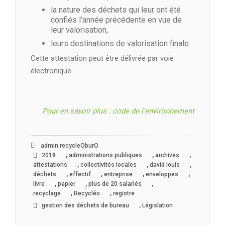
la nature des déchets qui leur ont été
confiés l’année précédente en vue de
leur valorisation,
leurs destinations de valorisation finale.
Cette attestation peut être délivrée par voie
électronique.
Pour en savoir plus : code de l’environnement
admin.recycleOburO
,
,
,
2018
administrations publiques
archives
,
,
,
attestations
collectivités locales
david louis
,
,
,
,
déchets
effectif
entreprise
enveloppes
,
,
,
livre
papier
plus de 20 salariés
,
,
recyclage
Recycléo
registre
,
gestion des déchets de bureau
Législation