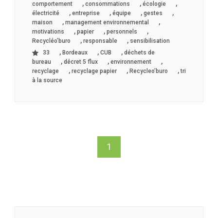
,
,
,
comportement
consommations
écologie
,
,
,
,
électricité
entreprise
équipe
gestes
,
,
maison
management environnemental
,
,
,
motivations
papier
personnels
,
,
Recycléo’buro
responsable
sensibilisation
,
,
,
33
Bordeaux
CUB
déchets de
,
,
,
bureau
décret 5 flux
environnement
,
,
,
recyclage
recyclage papier
Recycleo’buro
tri
à la source
1