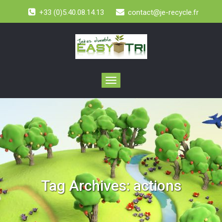
+33 (0)5.40.08.14.13
contact@je-recycle.fr
Toggle
navigation
Tag Archives:
actions